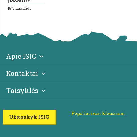
pasaulis
15% nuolaida
Apie ISIC
Kontaktai
Taisyklės
Populiariausi klausimai
Užsisakyk ISIC