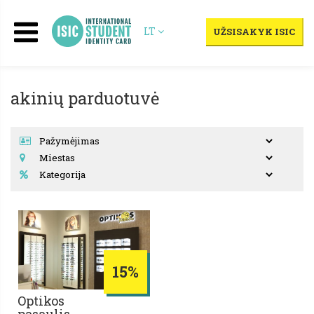
LT
UŽSISAKYK ISIC
akinių parduotuvė
15%
Optikos