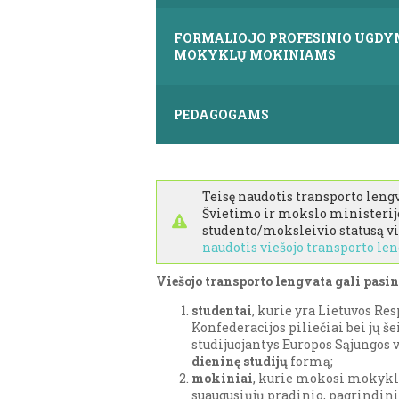
FORMALIOJO PROFESINIO UGD
MOKYKLŲ MOKINIAMS
PEDAGOGAMS
Teisę naudotis transporto leng
Švietimo ir mokslo ministerij
studento/moksleivio statusą vi
naudotis viešojo transporto len
Viešojo transporto lengvata gali pasin
studentai
, kurie yra Lietuvos Re
Konfederacijos piliečiai bei jų še
studijuojantys Europos Sąjungos
dieninę studijų
formą;
mokiniai
, kurie mokosi mokykl
suaugusiųjų pradinio, pagrindin