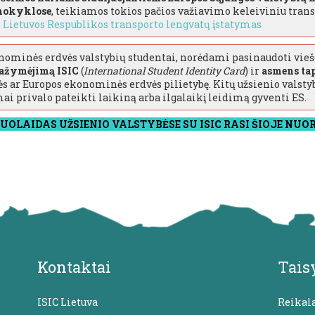
 mokyklose
, teikiamos tokios pačios važiavimo keleiviniu trans
.
Lietuvos Respublikos transporto lengvatų įstatymas
ominės erdvės valstybių studentai, norėdami pasinaudoti viešo
pažymėjimą ISIC
(
International Student Identity Card
) ir
asmens ta
ės ar Europos ekonominės erdvės pilietybę. Kitų užsienio valsty
ai privalo pateikti laikiną arba ilgalaikį leidimą gyventi ES.
OLAIDAS UŽSIENIO VALSTYBĖSE SU ISIC RASI ŠIOJE NUO
Kontaktai
Tais
ISIC Lietuva
Reikal