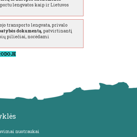
portu lengvatos kaip ir Lietuvos
jo transporto lengvata, privalo
patybės dokumentą
, patvirtinantį
bių piliečiai, norėdami
RODOJE
yklės
avimai nuotraukai