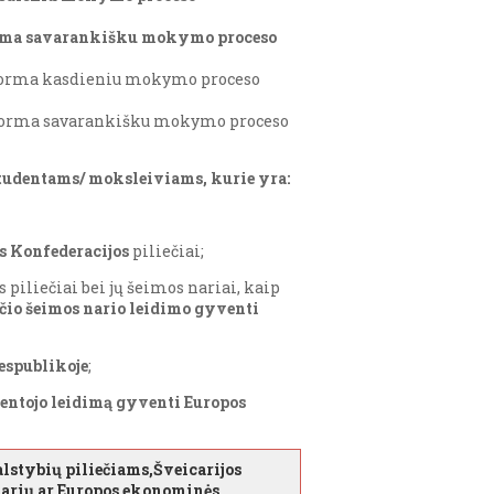
rma savarankišku mokymo proceso
orma kasdieniu mokymo proceso
orma savarankišku mokymo proceso
 studentams/ moksleiviams, kurie yra:
s Konfederacijos
piliečiai;
 piliečiai bei jų šeimos nariai, kaip
ečio šeimos nario leidimo gyventi
espublikoje
;
entojo leidimą gyventi Europos
lstybių piliečiams,
Šveicarijos
 narių ar Europos ekonominės