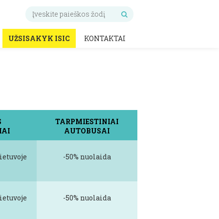
UŽSISAKYK ISIC
KONTAKTAI
S
TARPMIESTINIAI
IAI
AUTOBUSAI
ietuvoje
-50% nuolaida
ietuvoje
-50% nuolaida