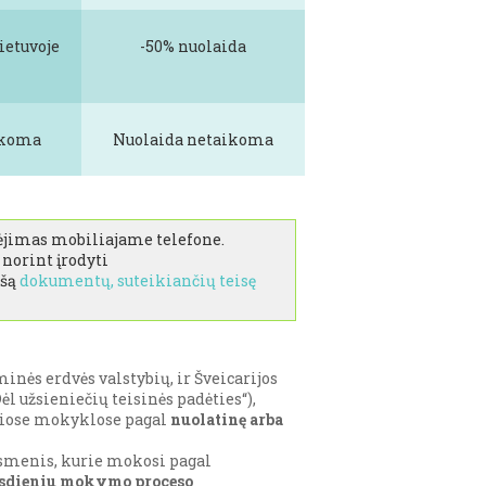
ietuvoje
-50% nuolaida
ikoma
Nuolaida netaikoma
ymėjimas mobiliajame telefone.
norint įrodyti
ašą
dokumentų, suteikiančių teisę
inės erdvės valstybių, ir Šveicarijos
ėl užsieniečių teisinės padėties“),
osiose mokyklose pagal
nuolatinę arba
smenis, kurie mokosi pagal
sdieniu mokymo proceso