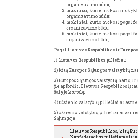
organizavimo būdu
;
mokiniai
, kurie mokosi mokykl
organizavimo būdu
;
mokiniai
, kurie mokosi pagal f
organizavimo būdu;
mokiniai
, kurie mokosi pagal f
organizavimo būdu;
Pagal Lietuvos Respublikos ir Europos
1)
Lietuvos Respublikos piliečiai
;
2) kitų
Europos Sąjungos valstybių nar
3) Europos Sąjungos valstybių narių ir
jie apibrėžti Lietuvos Respublikos įsta
šalyje kortelę
;
4) užsienio valstybių piliečiai ar asme
5) užsienio valstybių piliečiai ar asme
Sąjungoje
.
Lietuvos Respublikos, kitų Eur
Konfederacijos piliečiams ir j