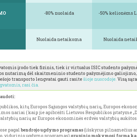
YMO
-80% nuolaida
-50% kelionėms L
Nuolaida netaikoma
Nuolaida neta
vatomis įrodo tiek fizinis, tiek ir virtualus ISIC studento paž
os nutarimą dėl skaitmeninio studento pažymėjimo galiojimo, 
ešojo transporto lengvatai gauti rasite
šioje nuorodoje.
Visą sąr
gvatomis, rasi čia.
audoti:
spublikos, kitų Europos Sąjungos valstybių narių, Europos ekonom
imos nariai ( kaip jie apibrėžti Lietuvos Respublikos įstatyme „D
 valstybių narių ar Europos ekonominės erdvės valstybių aukšt
ose pagal
bendrojo ugdymo programas
(išskyrus pilnamečius a
io, vidurinio ugdymo programas)
grupinio mokymosi forma ka