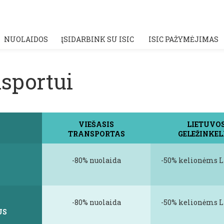
NUOLAIDOS
ĮSIDARBINK SU ISIC
ISIC PAŽYMĖJIMAS
sportui
VIEŠASIS
LIETUVO
TRANSPORTAS
GELEŽINKEL
-80% nuolaida
-50% kelionėms L
-80% nuolaida
-50% kelionėms L
US