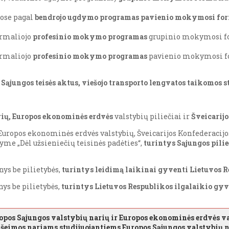
ose pagal
bendrojo ugdymo programas pavienio mokymosi fo
ormaliojo
profesinio mokymo programas
grupinio mokymosi f
ormaliojo
profesinio mokymo programas
pavienio mokymosi f
 Sąjungos teisės aktus, viešojo transporto lengvatos taikomos
ių,
Europos ekonominės erdvės
valstybių piliečiai ir
Šveicarijo
 Europos ekonominės erdvės valstybių, Šveicarijos Konfederacijos
tyme „Dėl užsieniečių teisinės padėties“,
turintys Sąjungos pili
nys be pilietybės,
turintys leidimą laikinai gyventi Lietuvos R
nys be pilietybės,
turintys Lietuvos Respublikos ilgalaikio gyv
opos Sąjungos valstybių narių ir Europos ekonominės erdvės va
ų šeimos nariams studijuojantiems Europos Sąjungos valstybių