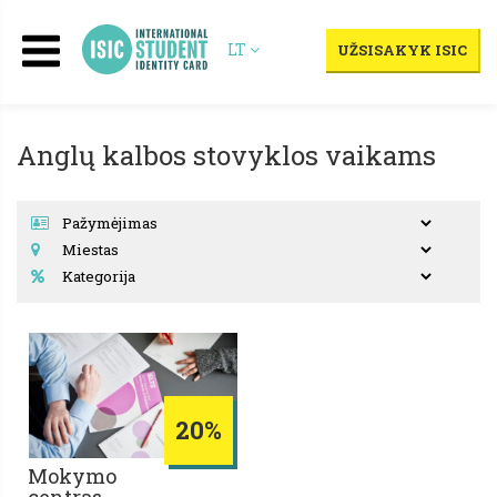
LT
UŽSISAKYK ISIC
Anglų kalbos stovyklos vaikams
20%
Mokymo