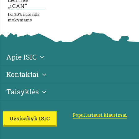
centras
„iCAN“
Iki 20% nuolaida
mokymams
Apie ISIC
Kontaktai
Taisyklės
Populiariausi klausimai
Užsisakyk ISIC