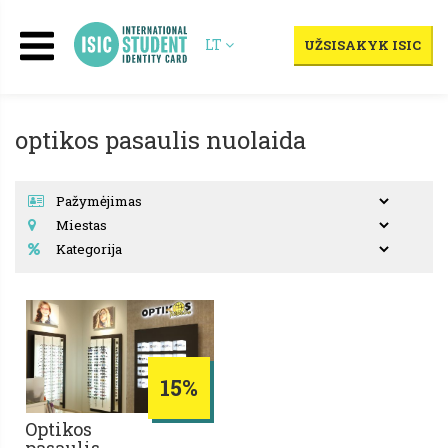
LT
UŽSISAKYK ISIC
optikos pasaulis nuolaida
15%
Optikos