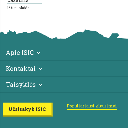
pasaulis
15% nuolaida
Apie ISIC
Kontaktai
Taisyklės
Populiariausi klausimai
Užsisakyk ISIC