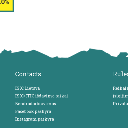
10%
Contacts
Rule
ISIC Lietuva
Reikal
ISIC/ITIC išdavimo taškai
Įsigiji
Bendradarbiavimas
Privat
Facebook paskyra
Instagram paskyra