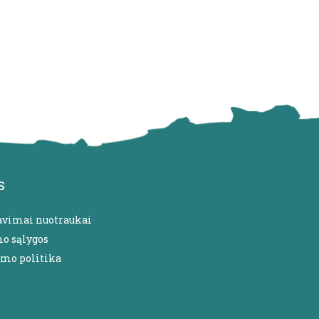
s
avimai nuotraukai
mo sąlygos
umo politika