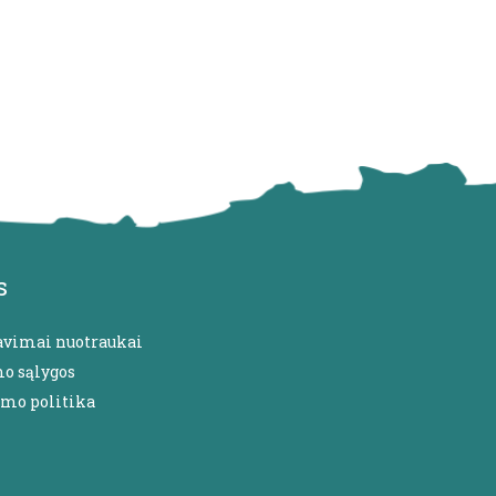
s
avimai nuotraukai
mo sąlygos
umo politika