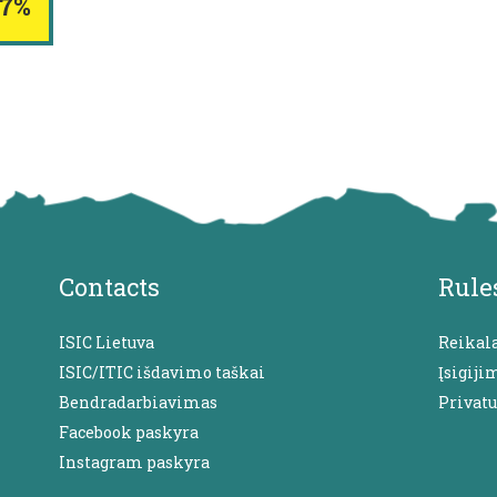
7%
Contacts
Rule
ISIC Lietuva
Reikal
ISIC/ITIC išdavimo taškai
Įsigiji
Bendradarbiavimas
Privat
Facebook paskyra
Instagram paskyra