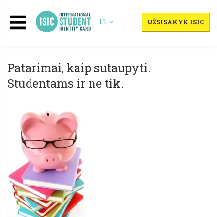
LT
UŽSISAKYK ISIC
Patarimai, kaip sutaupyti.
Studentams ir ne tik.