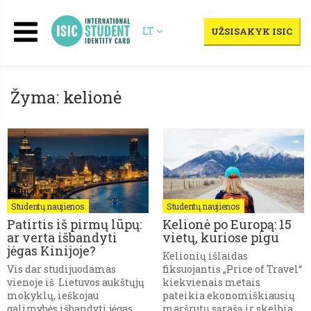
LT
UŽSISAKYK ISIC
Žyma: kelionė
Studentų naujienos
Studentų naujienos
Patirtis iš pirmų lūpų:
Kelionė po Europą: 15
ar verta išbandyti
vietų, kuriose pigu
jėgas Kinijoje?
Kelionių išlaidas
Vis dar studijuodamas
fiksuojantis „Price of Travel“
vienoje iš Lietuvos aukštųjų
kiekvienais metais
mokyklų, ieškojau
pateikia ekonomiškiausių
galimybės išbandyti jėgas
maršrutų sąrašą ir skelbia,