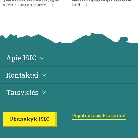
svetur. Jau antrame …
kad …
Apie ISIC
Kontaktai
Taisyklės
Populiariausi klausimai
Užsisakyk ISIC