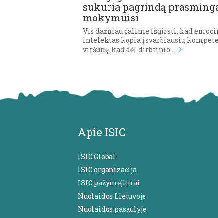
sukuria pagrindą prasmin
mokymuisi
Vis dažniau galime išgirsti, kad emoci
intelektas kopia į svarbiausių kompet
viršūnę, kad dėl dirbtinio …
Apie ISIC
ISIC Global
ISIC organizacija
ISIC pažymėjimai
Nuolaidos Lietuvoje
Nuolaidos pasaulyje