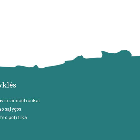
yklės
avimai nuotraukai
mo sąlygos
umo politika