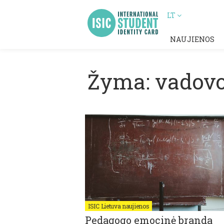
LT
NAUJIENOS
Žyma: vadov
ISIC Lietuva naujienos
Pedagogo emocinė branda