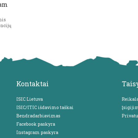
gam
nis
encijų
Kontaktai
Tais
ISIC Lietuva
Reikal
ISIC/ITIC išdavimo taškai
Įsigiji
Bendradarbiavimas
Privat
Facebook paskyra
Instagram paskyra