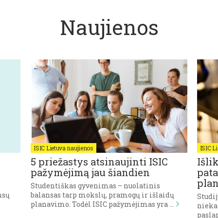
Naujienos
ISIC Lietuva naujienos
ISIC L
5 priežastys atsinaujinti ISIC
Išli
pažymėjimą jau šiandien
pata
plan
Studentiškas gyvenimas – nuolatinis
nsų
balansas tarp mokslų, pramogų ir išlaidų
Studij
planavimo. Todėl ISIC pažymėjimas yra …
nieka
paslap