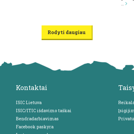
…
Rodyti daugiau
Kontaktai
Tais
ISIC Lietuva
Reikal
ISIC/ITIC išdavimo taškai
Įsigiji
Bendradarbiavimas
Privat
Facebook paskyra