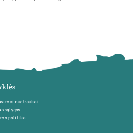
yklės
avimai nuotraukai
mo sąlygos
umo politika