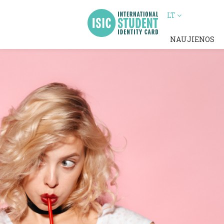
LT
NAUJIENOS
ISIC Tau siūlo darbą 
rudeniui!