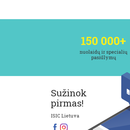
150 000
+
nuolaidų ir specialių
pasiūlymų
Sužinok
pirmas!
ISIC Lietuva