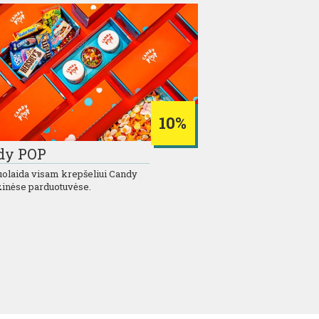
10%
dy POP
uolaida visam krepšeliui Candy
zinėse parduotuvėse.