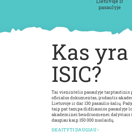
Lietuvoje ir
pasaulyje
Kas yra
ISIC?
Tai vienintelis pasaulyje tarptautini
oficialus dokumentas, įrodantis akade
Lietuvoje ir dar 130 pasaulio šalių. Pa
taip pat tampa didžiausios pasaulyje
akademinei bendruomenei dalyviais ir
daugiau kaip 150 000 nuolaidų.
SKAITYTI DAUGIAU