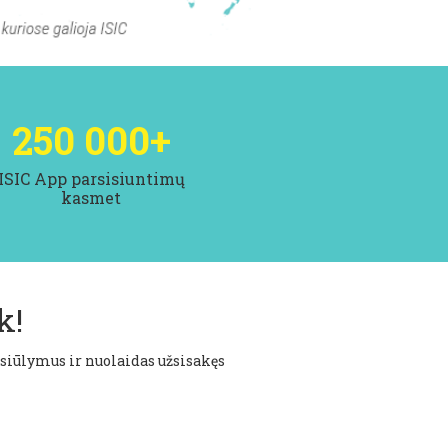
250 000
+
ISIC App parsisiuntimų
kasmet
k!
siūlymus ir nuolaidas užsisakęs