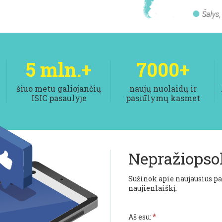
5
mln.+
7000
+
šiuo metu galiojančių
naujų nuolaidų ir
ISIC pasaulyje
pasiūlymų kasmet
Nepražiopso
Sužinok apie naujausius pa
naujienlaiškį.
*
Aš esu: