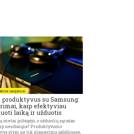
ietuva naujienos
k produktyvus su Samsung:
rimai, kaip efektyviau
uoti laiką ir užduotis
ų metai įsibėgėjo, o užduočių sąrašas
ip nesibaigia? Produktyvumo
tys slypi ne tik planavimo įgūdžiuose,