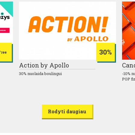
30%
Free
Action by Apollo
Can
30% nuolaida boulingui
-10% n
POP fi
Rodyti daugiau