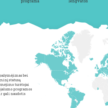
programa
lengvatos
s pažymėjimas bei
minį statusą
žymėjimo turėtojai
 lojalumo programos
 gali naudotis