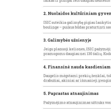
laikas ir pinigai leis daugiau dėmesi
2. Nuolaidos kultūriniam gyve
ISIC suteikia galimybę pigiau lankytis
boulinge – puikus būdas praturtinti savo
3. Galimybės užsienyje
Jeigu planuoji keliones, ISIC pažymėji
pramogoms daugiau nei 130 šalių. Kodė
4. Finansinė nauda kasdienia
Daugelio mėgstami prekių ženklai, tok
drabužiai, akiniai ar išmanieji įreng
5. Paprastas atnaujinimas
Pažymėjimo atnaujinimas užtruks vos ke