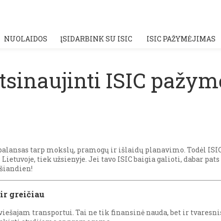
NUOLAIDOS
ĮSIDARBINK SU ISIC
ISIC PAŽYMĖJIMAS
atsinaujinti ISIC pažym
balansas tarp mokslų, pramogų ir išlaidų planavimo. Todėl ISI
ietuvoje, tiek užsienyje. Jei tavo ISIC baigia galioti, dabar pats
 šiandien!
ir greičiau
viešajam transportui. Tai ne tik finansinė nauda, bet ir tvaresni