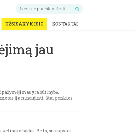
UŽSISAKYK ISIC
KONTAKTAI
ėjimą jau
C pažymėjimas yra būtinybė,
 metas jį atsinaujinti. Štai penkios
s kelionių būdas. Be to, sutaupytas