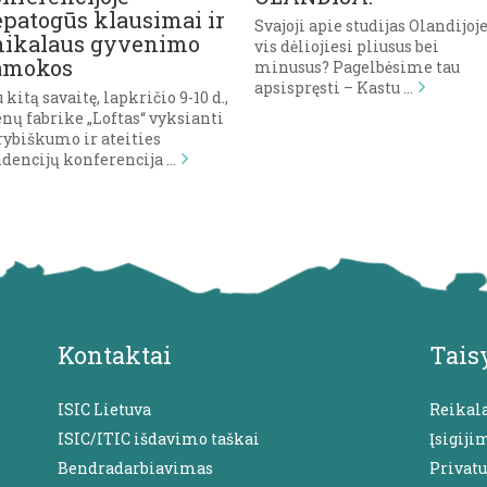
patogūs klausimai ir
Svajoji apie studijas Olandijoje
nikalaus gyvenimo
vis dėliojiesi pliusus bei
amokos
minusus? Pagelbėsime tau
apsispręsti – Kastu …
 kitą savaitę, lapkričio 9-10 d.,
nų fabrike „Loftas“ vyksianti
rybiškumo ir ateities
ndencijų konferencija …
Kontaktai
Tais
ISIC Lietuva
Reikal
ISIC/ITIC išdavimo taškai
Įsigiji
Bendradarbiavimas
Privat