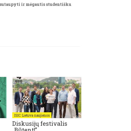
sutaupyti ir mėgautis studentišku
ISIC Lietuva naujienos
ISIC Lietuva naujienos
Diskusijų festivalis
Pedagogo emoc
„Būtent!”
branda sukuria