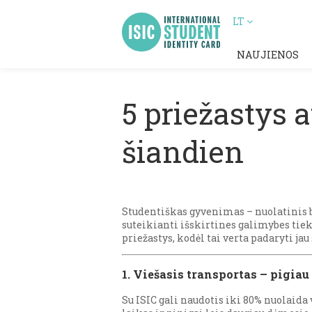
LT
NAUJIENOS
5 priežastys 
šiandien
Studentiškas gyvenimas – nuolatinis 
suteikianti išskirtines galimybes tiek L
priežastys, kodėl tai verta padaryti jau
1. Viešasis transportas – pigiau 
Su ISIC gali naudotis iki 80% nuolaida 