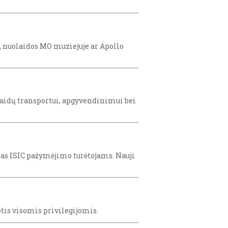
i, nuolaidos MO muziejuje ar Apollo
olaidų transportui, apgyvendinimui bei
das ISIC pažymėjimo turėtojams. Nauji
otis visomis privilegijomis.