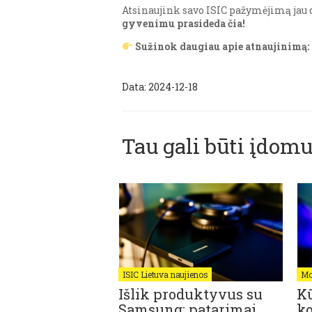
Atsinaujink savo ISIC pažymėjimą jau 
gyvenimu prasideda čia!
Sužinok daugiau apie atnaujinimą:
Data: 2024-12-18
Tau gali būti įdomu
enos
ISIC Lietuva naujienos
Mo
 užsienyje nuo
Išlik produktyvus su
K
Samsung: patarimai,
ko