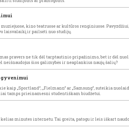
o skirti studijoms ar pramogoms.
nimui
 muziejuose, kino teatruose ar kultūros renginiuose. Pavyzdžiu
 laisvalaikį ir pailsėti nuo studijų.
mas pravers ne tik dėl tarptautinio pripažinimo, bet ir dėl nu
l neišnaudojus šios galimybės ir neaplankius naujų šalių?
m gyvenimui
ie kaip „Sportland“, „Fielmann“ ar „Samsung“, suteikia nuolai
iniai tamps prieinamesni studentiškam biudžetui.
lias minutes internetu. Tai greita, patogu ir leis iškart naud