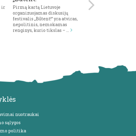
pagrindą pra
 ir
Pirmą kartą Lietuvoje
mokymuisi
organizuojamas diskusijų
festivalis „Būtent!“ yra atviras,
Vis dažniau galime iš
nepolitinis, nemokamas
emocinis intelektas 
renginys, kurio tikslas – …
svarbiausių kompete
viršūnę, kad dėl dirb
yklės
avimai nuotraukai
mo sąlygos
umo politika