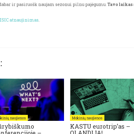
dabar ir pasiruošk naujam sezonui pilnu pajėgumu.
Tavo laikas 
ISIC atnaujinimas
.
:
kinių naujienos
Mokinių naujienos
ūrybiškumo
KASTU eurotrip’as –
nferencijoje –
OLANDIJA!