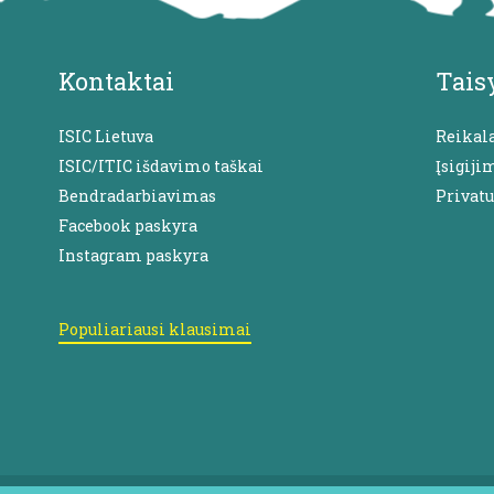
Kontaktai
Tais
ISIC Lietuva
Reikal
ISIC/ITIC išdavimo taškai
Įsigiji
Bendradarbiavimas
Privat
Facebook paskyra
Instagram paskyra
Populiariausi klausimai