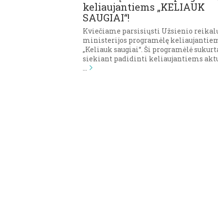
keliaujantiems „KELIAUK
SAUGIAI“!
Kviečiame parsisiųsti Užsienio reikal
ministerijos programėlę keliaujantie
„Keliauk saugiai“. Ši programėlė sukurt
siekiant padidinti keliaujantiems akt
…