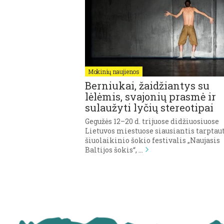
Mokinių naujienos
Berniukai, žaidžiantys su
lėlėmis, svajonių prasmė ir
sulaužyti lyčių stereotipai
Gegužės 12–20 d. trijuose didžiuosiuose
Lietuvos miestuose siausiantis tarptau
šiuolaikinio šokio festivalis „Naujasis
Baltijos šokis“, …