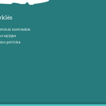
yklės
avimai nuotraukai
mo sąlygos
umo politika