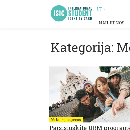
LT
NAUJIENOS
Kategorija: M
Mokinių naujienos
Parsisiųskite URM programė