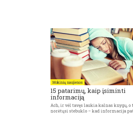
Mokinių naujienos
15 patarimų, kaip įsiminti
informaciją
Ach, ir vėl tavęs laukia kalnas knygų, o 
norėtųsi stebuklo – kad informacija pat