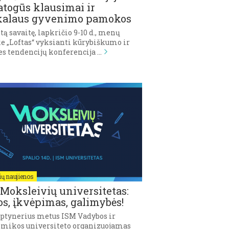
togūs klausimai ir
kalaus gyvenimo pamokos
tą savaitę, lapkričio 9-10 d., menų
ke „Loftas“ vyksianti kūrybiškumo ir
es tendencijų konferencija …
ų naujienos
Moksleivių universitetas:
os, įkvėpimas, galimybės!
eptynerius metus ISM Vadybos ir
mikos universiteto organizuojamas