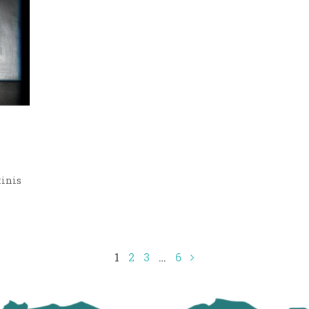
tinis
1
2
3
…
6