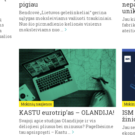
pigiau
nepa
uni
Bendrovė „Lietuvos geležinkeliai“ gerina
sąlygas moksleiviams važiuoti traukiniais.
ų
Jau ki
Nuo šio pirmadienio kelionės visiems
ms
fabri
moksleiviams nuo …
a
ateiti
ualios
Mokinių naujienos
Mokini
KASTU eurotrip’as – OLANDIJA!
ISM 
žini
Svajoji apie studijas Olandijoje ir vis
dėliojiesi pliusus bei minusus? Pagelbėsime
Jau s
tau apsispręsti – Kastu …
ekono