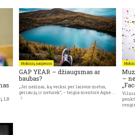
Mokinių naujienos
Mokini
GAP YEAR – džiaugsmas ar
Muzi
baubas?
– n
mas
„Fac
„Jei nežinai, ką veiksi per laisvus metus,
geriau jų ir neturėk“, – teigia mentorė Agnė. …
Vilnia
į, LR
penkt
rengin