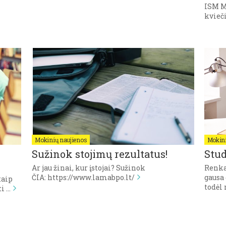
ISM M
kvieči
Mokinių naujienos
Mokini
Sužinok stojimų rezultatus!
Stud
Ar jau žinai, kur įstojai? Sužinok
Renkan
ČIA: https://www.lamabpo.lt/
gausa 
taip
todėl
i …