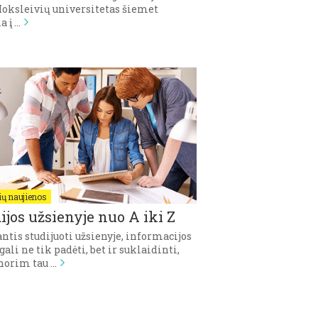
oksleivių universitetas šiemet
a į …
ų naujienos
ijos užsienyje nuo A iki Z
tis studijuoti užsienyje, informacijos
gali ne tik padėti, bet ir suklaidinti,
 norim tau …