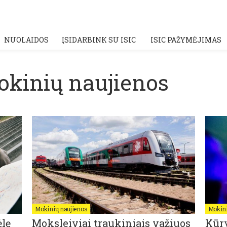
NUOLAIDOS
ĮSIDARBINK SU ISIC
ISIC PAŽYMĖJIMAS
okinių naujienos
Mokinių naujienos
Mokini
lę
Moksleiviai traukiniais važiuos
Kūry