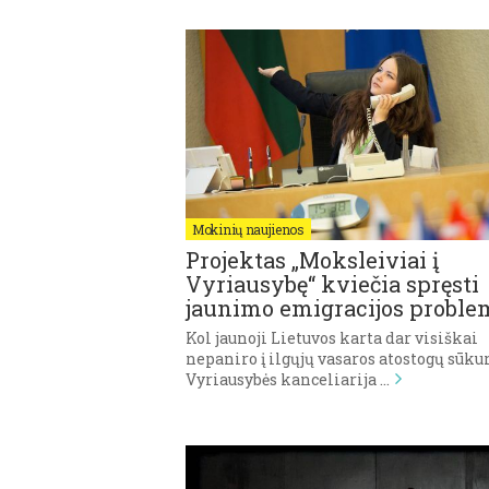
Mokinių naujienos
Projektas „Moksleiviai į
Vyriausybę“ kviečia spręsti
jaunimo emigracijos proble
Kol jaunoji Lietuvos karta dar visiškai
nepaniro į ilgųjų vasaros atostogų sūkur
Vyriausybės kanceliarija …