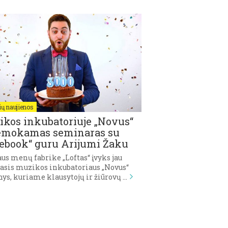
ų naujienos
kos inkubatoriuje „Novus“
emokamas seminaras su
ebook“ guru Arijumi Žaku
us menų fabrike „Loftas“ įvyks jau
asis muzikos inkubatoriaus „Novus“
ys, kuriame klausytojų ir žiūrovų …