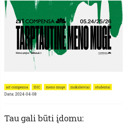
art compensa
ISIC
meno muge
moksleiviai
studentai
Data: 2024-04-08
Tau gali būti įdomu: