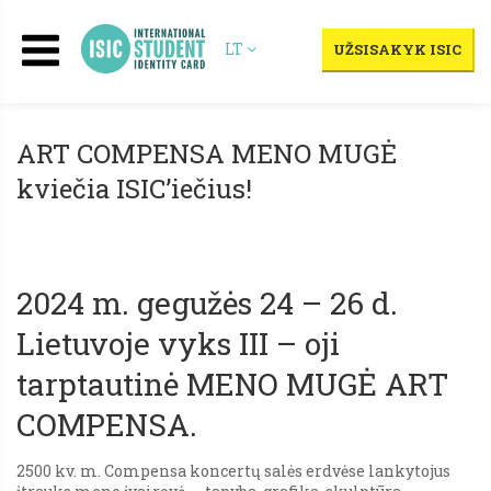
LT
UŽSISAKYK ISIC
ART COMPENSA MENO MUGĖ
kviečia ISIC’iečius!
2024 m. gegužės 24 – 26 d.
Lietuvoje vyks III – oji
tarptautinė MENO MUGĖ ART
COMPENSA.
2500 kv. m. Compensa koncertų salės erdvėse lankytojus