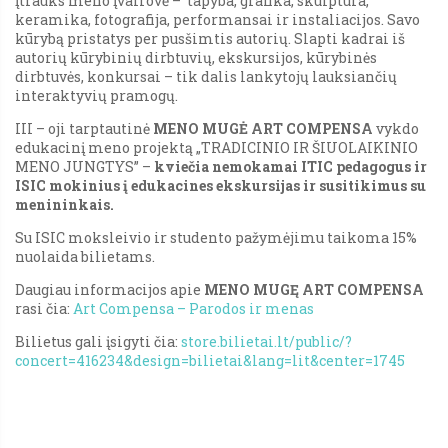
įtrauks meno įvairovė – tapyba, grafika, skulptūra,
keramika, fotografija, performansai ir instaliacijos. Savo
kūrybą pristatys per pusšimtis autorių. Slapti kadrai iš
autorių kūrybinių dirbtuvių, ekskursijos, kūrybinės
dirbtuvės, konkursai – tik dalis lankytojų lauksiančių
interaktyvių pramogų.
III – oji tarptautinė
MENO MUGĖ ART COMPENSA
vykdo
edukacinį meno projektą „TRADICINIO IR ŠIUOLAIKINIO
MENO JUNGTYS” –
kviečia nemokamai ITIC pedagogus ir
ISIC mokinius į edukacines ekskursijas ir susitikimus su
menininkais.
Su ISIC moksleivio ir studento pažymėjimu taikoma 15%
nuolaida bilietams.
Daugiau informacijos apie
MENO MUGĘ ART COMPENSA
rasi čia:
Art Compensa – Parodos ir menas
Bilietus gali įsigyti čia:
store.bilietai.lt/public/?
concert=416234&design=bilietai&lang=lit&center=1745