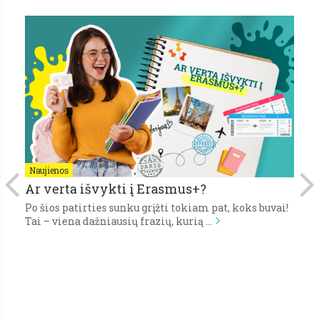
Naujienos
N
Ar verta išvykti į Erasmus+?
P
Po šios patirties sunku grįžti tokiam pat, koks buvai!
Pi
Tai – viena dažniausių frazių, kurią …
gy
s