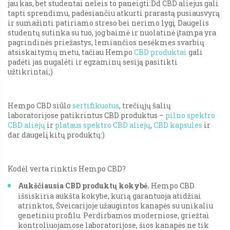
jau kas, bet studentai neleis to paneigti:Dd CBD aliejus gali
tapti sprendimu, padėsiančiu atkurti prarastą pusiausvyrą
ir sumažinti patiriamo streso bei nerimo lygį. Daugelis
studentų sutinka su tuo, jog baimė ir nuolatinė įtampa yra
pagrindinės priežastys, lemiančios nesėkmes svarbių
atsiskaitymų metu, tačiau Hempo
CBD produktai
gali
padėti jas nugalėti ir egzaminų sesiją pasitikti
užtikrintai;)
Hempo CBD siūlo
sertifikuotus
, trečiųjų šalių
laboratorijose patikrintus CBD produktus –
pilno spektro
CBD aliejų
ir
plataus spektro CBD aliejų
,
CBD kapsules
ir
dar daugelį kitų produktų:)
Kodėl verta rinktis Hempo CBD?
Aukščiausia CBD produktų kokybė.
Hempo CBD
išsiskiria aukšta kokybe, kurią garantuoja atidžiai
atrinktos, Šveicarijoje užaugintos kanapės su unikaliu
genetiniu profilu. Perdirbamos moderniose, griežtai
kontroliuojamose laboratorijose, šios kanapės ne tik