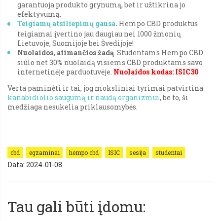
garantuoja produkto grynumą, bet ir užtikrina jo
efektyvumą.
Teigiamų atsiliepimų gausa
.
Hempo CBD produktus
teigiamai įvertino jau daugiau nei 1000 žmonių
Lietuvoje, Suomijoje bei Švedijoje!
Nuolaidos, atimančios žadą
. Studentams Hempo CBD
siūlo net 30% nuolaidą visiems CBD produktams savo
internetinėje parduotuvėje.
Nuolaidos kodas: ISIC30
Verta paminėti ir tai, jog moksliniai tyrimai patvirtina
kanabidiolio saugumą ir naudą organizmui
, be to, ši
medžiaga nesukelia priklausomybės.
cbd
egzaminai
hempo cbd
ISIC
sesija
studentai
Data: 2024-01-08
Tau gali būti įdomu: