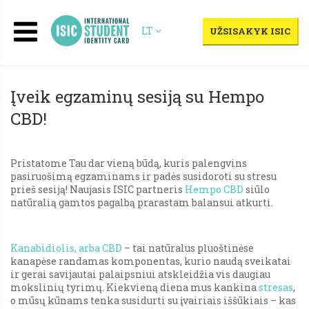
LT
UŽSISAKYK ISIC
Įveik egzaminų sesiją su Hempo
CBD!
Pristatome Tau dar vieną būdą, kuris palengvins
pasiruošimą egzaminams ir padės susidoroti su stresu
prieš sesiją! Naujasis ISIC partneris
Hempo CBD
siūlo
natūralią gamtos pagalbą prarastam balansui atkurti.
Kanabidiolis, arba CBD
– tai natūralus pluoštinėse
kanapėse randamas komponentas, kurio naudą sveikatai
ir gerai savijautai palaipsniui atskleidžia vis daugiau
mokslinių tyrimų. Kiekvieną diena mus kankina
stresas
,
o mūsų kūnams tenka susidurti su įvairiais iššūkiais – kas