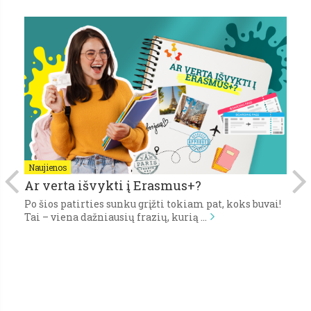
Naujienos
N
Ar verta išvykti į Erasmus+?
P
Po šios patirties sunku grįžti tokiam pat, koks buvai!
Pi
Tai – viena dažniausių frazių, kurią …
gy
s