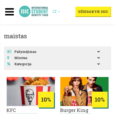
LT
UŽSISAKYK ISIC
maistas
10%
10%
KFC
Burger King