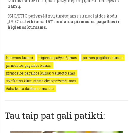
kurias išmokti ir gauti pažymėjimą galėsi neišėjęs iš
namų.
ISIC/ITIC pažymėjimų turėtojams su nuolaidos kodu
„ISIC“
suteikiama 15% nuolaida pirmosios pagalbos ir
higienos kursams.
higienos kursai
higienos pažymėjimas
pirmos pagalbos kursai
pirmosios pagalbos kursai
pirmosios pagalbos kursai vairuotojams
sveikatos žinių atestavimo pažymėjimas
žalia korta darbui su maistu
Tau taip pat gali patikti: