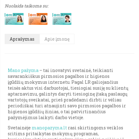
Nuolaida taikoma su:
Aprašymas
Apie įmonę
Mano pažyma
– tai inovatyvi svetainė, teikianti
savarankiškus pirmosios pagalbos ir higienos
įgūdžių mokymus internetu. Pagal LR galiojančius
teisės aktus visi darbuotojai, tiesiogiai susiję su klientų
aptarnavimu, galintys daryti tiesioginę įtaką paslaugų
vartotojų sveikatai, prieš pradėdami dirbti ir vėliau
periodiškai turi atnaujinti savo pirmosios pagalbos ir
higienos įgūdžių žinias, o tai patvirtinančius
pažymėjimus laikyti darbo vietoje.
Svetainėje
manopazyma.lt
rasi skirtingoms veiklos
sritims pritaikytas mokymų programas,