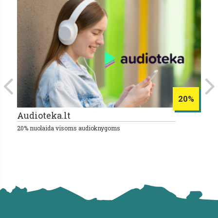
20%
Audioteka.lt
V
20% nuolaida visoms audioknygoms
25