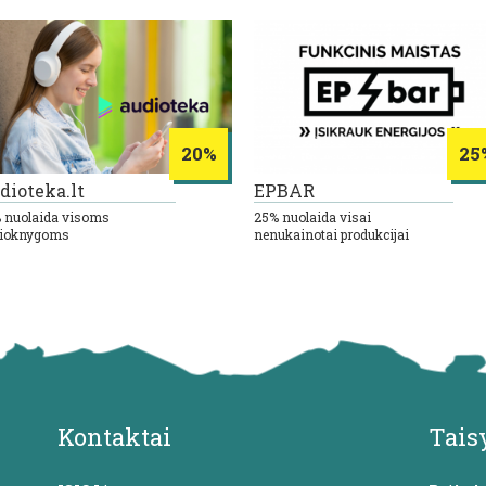
20%
25
dioteka.lt
EPBAR
 nuolaida visoms
25% nuolaida visai
ioknygoms
nenukainotai produkcijai
Kontaktai
Tais