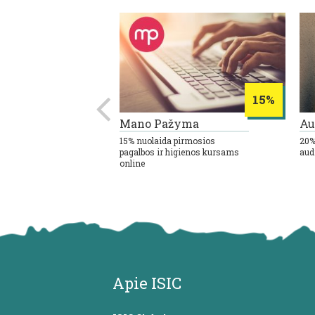
8%
15%
Mano Pažyma
Au
isoms prekėms
15% nuolaida pirmosios
20%
pagalbos ir higienos kursams
aud
online
Apie ISIC