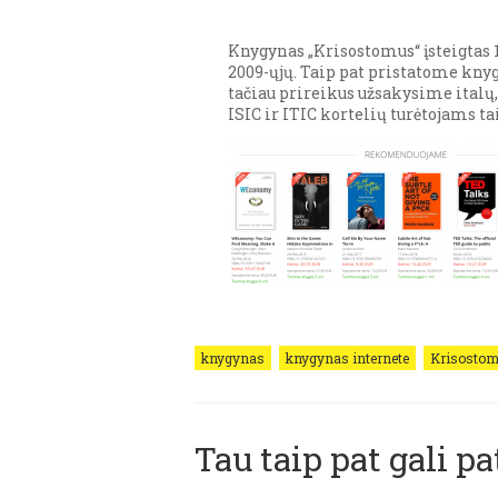
Knygynas „Krisostomus“ įsteigtas 
2009-ųjų. Taip pat pristatome knyg
tačiau prireikus užsakysime italų
ISIC ir ITIC kortelių turėtojams 
knygynas
knygynas internete
Krisosto
Tau taip pat gali pat