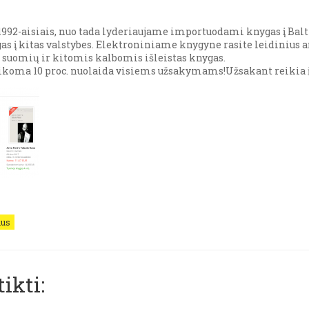
1992-aisiais, nuo tada lyderiaujame importuodami knygas į Balti
as į kitas valstybes. Elektroniniame knygyne rasite leidinius a
, suomių ir kitomis kalbomis išleistas knygas.
taikoma 10 proc. nuolaida visiems užsakymams!Užsakant reikia
mus
ikti: