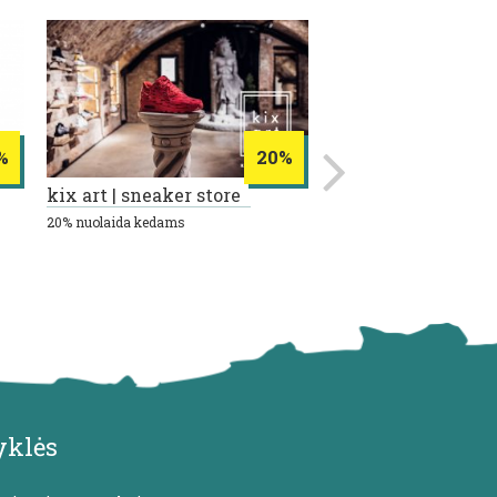
%
20%
kix art | sneaker store
Party Inbox
20% nuolaida kedams
10% nuolaida visoms pre
yklės