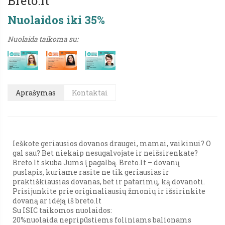
Breto.lt
Nuolaidos iki 35%
Nuolaida taikoma su:
Aprašymas
Kontaktai
Ieškote geriausios dovanos draugei, mamai, vaikinui? O
gal sau? Bet niekaip nesugalvojate ir neišsirenkate?
Breto.lt skuba Jums į pagalbą. Breto.lt – dovanų
puslapis, kuriame rasite ne tik geriausias ir
praktiškiausias dovanas, bet ir patarimų, ką dovanoti.
Prisijunkite prie originaliausių žmonių ir išsirinkite
dovaną ar idėją iš breto.lt
Su ISIC taikomos nuolaidos:
20%nuolaida nepripūstiems foliniams balionams