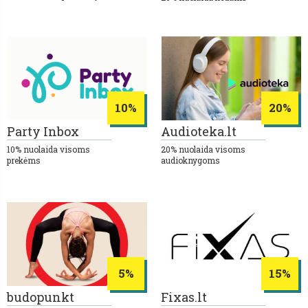
10%
20%
Party Inbox
Audioteka.lt
10% nuolaida visoms
20% nuolaida visoms
prekėms
audioknygoms
5%
15%
budopunkt
Fixas.lt