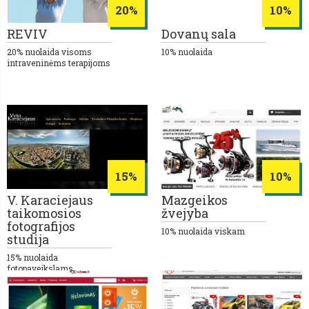
20%
10%
REVIV
Dovanų sala
20% nuolaida visoms
10% nuolaida
intraveninėms terapijoms
15%
10%
V. Karaciejaus
Mazgeikos
taikomosios
žvejyba
fotografijos
10% nuolaida viskam
studija
15% nuolaida
fotopaveikslams