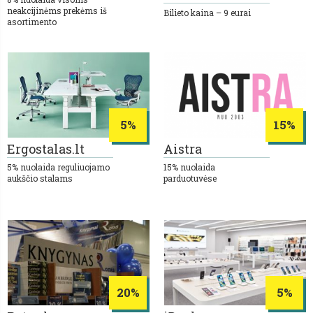
neakcijinėms prekėms iš
Bilieto kaina – 9 eurai
asortimento
5%
15%
Ergostalas.lt
Aistra
5% nuolaida reguliuojamo
15% nuolaida
aukščio stalams
parduotuvėse
20%
5%