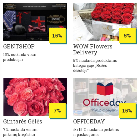
15%
5%
GENTSHOP
WOW Flowers
Delivery
15% nuolaida visai
produkcijai
5% nuolaida produktams
kategorijoje „Rožės
dėžutėje“
7%
15%
Gintarės Gėlės
OFFICEDAY
7% nuolaida visam
iki 15 % nuolaida prekėms
pirkinių krepšeliui
ir paslaugoms