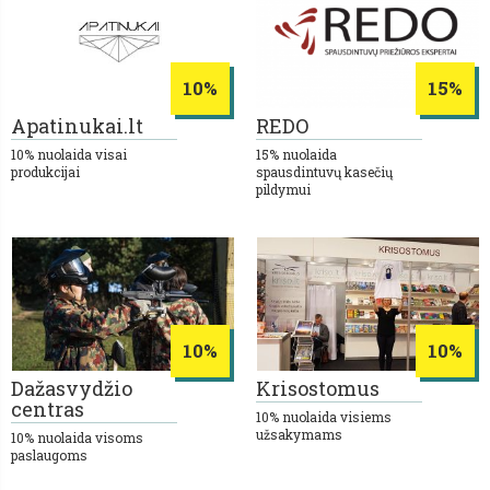
10%
15%
Apatinukai.lt
REDO
10% nuolaida visai
15% nuolaida
produkcijai
spausdintuvų kasečių
pildymui
10%
10%
Dažasvydžio
Krisostomus
centras
10% nuolaida visiems
užsakymams
10% nuolaida visoms
paslaugoms