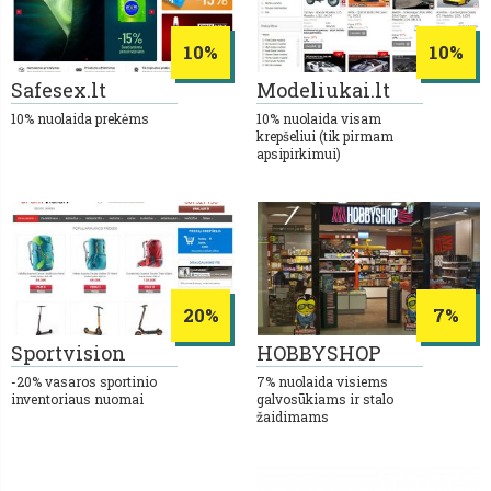
10%
10%
Safesex.lt
Modeliukai.lt
10% nuolaida prekėms
10% nuolaida visam
krepšeliui (tik pirmam
apsipirkimui)
20%
7%
Sportvision
HOBBYSHOP
-20% vasaros sportinio
7% nuolaida visiems
inventoriaus nuomai
galvosūkiams ir stalo
žaidimams