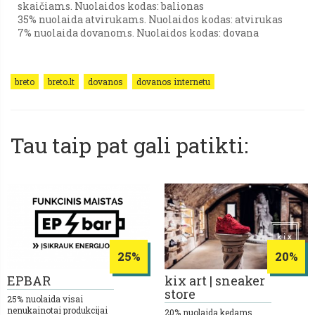
skaičiams. Nuolaidos kodas: balionas
35% nuolaida atvirukams. Nuolaidos kodas: atvirukas
7% nuolaida dovanoms. Nuolaidos kodas: dovana
breto
breto.lt
dovanos
dovanos internetu
Tau taip pat gali patikti:
25%
20%
EPBAR
kix art | sneaker
store
25% nuolaida visai
nenukainotai produkcijai
20% nuolaida kedams