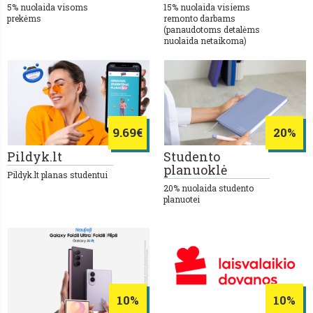
5% nuolaida visoms
15% nuolaida visiems
prekėms
remonto darbams
(panaudotoms detalėms
nuolaida netaikoma)
9.69€
20%
Pildyk.lt
Studento
planuoklė
Pildyk.lt planas studentui
20% nuolaida studento
planuotei
10%
10%