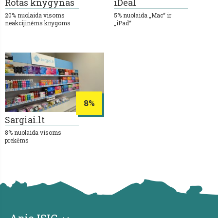
Rotas knygynas
iDeal
20% nuolaida visoms
5% nuolaida „Mac“ ir
neakcijinėms knygoms
„iPad“
8%
Sargiai.lt
8% nuolaida visoms
prekėms