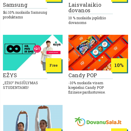
Samsung
Laisvalaikio
dovanos
Iki 10% nuolaida Samsung
produktams
10 % nuolaida įspūdžio
dovanoms
10%
Free
EŽYS
Candy POP
„EŽIO“ PASIŪLYMAS
-10% nuolaida visam
STUDENTAMS!
krepšeliui Candy POP
fizinėse parduotuvėse.