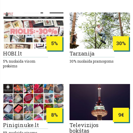
5%
30%
HOBI.lt
Tarzanija
5% nuolaida visom
30% nuolaida pramogoms
prekėms
8%
9€
Piniginuke.lt
Televizijos
bokštas
8% nuolaida visoms