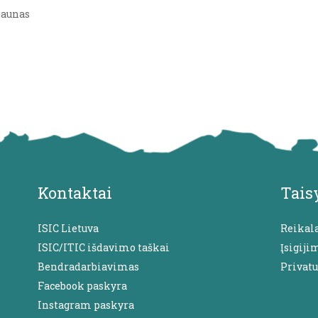
jaunas
Kontaktai
Tais
ISIC Lietuva
Reikal
ISIC/ITIC išdavimo taškai
Įsigiji
Bendradarbiavimas
Privat
Facebook paskyra
Instagram paskyra