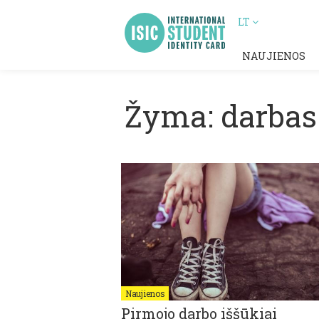
LT
NAUJIENOS
Žyma: darbas
Naujienos
Pirmojo darbo iššūkiai