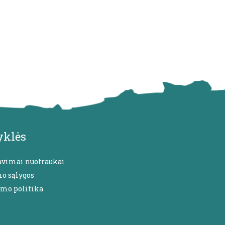
yklės
avimai nuotraukai
mo sąlygos
umo politika