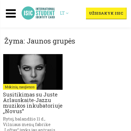
LT
UŽSISAKYK ISIC
Žyma: Jaunos grupės
Mokinių naujienos
Susitikimas su Juste
Arlauskaite-Jazzu
muzikos inkubatoriuje
„Novus“
Rytoj, balandžio 11 d.,
Vilniaus menų fabrike
„Loftas“ įvyks jau antrasis