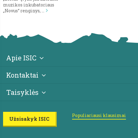
muzikos inkubatoriaus
„Novus“ renginys, …
Apie ISIC
Kontaktai
Taisyklės
Populiariausi klausimai
Užsisakyk ISIC