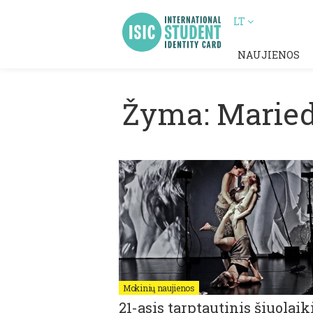
LT
NAUJIENOS
Žyma: Maried
Mokinių naujienos
21-asis tarptautinis šiuolaik