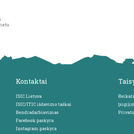
i
 metu
Kontaktai
Tais
ISIC Lietuva
Reikal
ISIC/ITIC išdavimo taškai
Įsigiji
Bendradarbiavimas
Privat
Facebook paskyra
Instagram paskyra