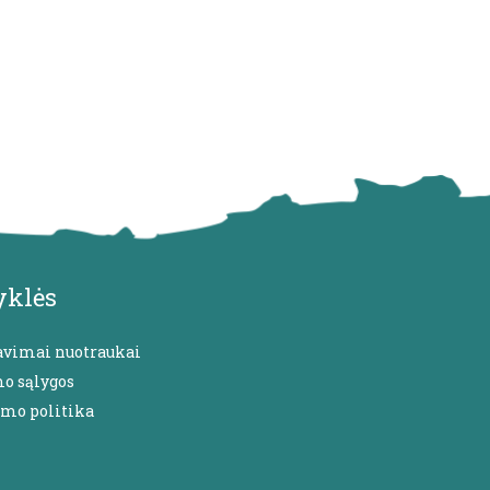
yklės
avimai nuotraukai
mo sąlygos
umo politika