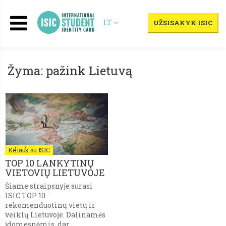
LT
UŽSISAKYK ISIC
Žyma: pažink Lietuvą
Keliauk su ISIC
TOP 10 LANKYTINŲ
VIETOVIŲ LIETUVOJE
Šiame straipsnyje surasi
ISIC TOP 10
rekomenduotinų vietų ir
veiklų Lietuvoje. Dalinamės
įdomesnėmis, dar