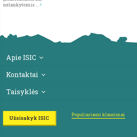
nelankytomis …
Apie ISIC
Kontaktai
Taisyklės
Populiariausi klausimai
Užsisakyk ISIC