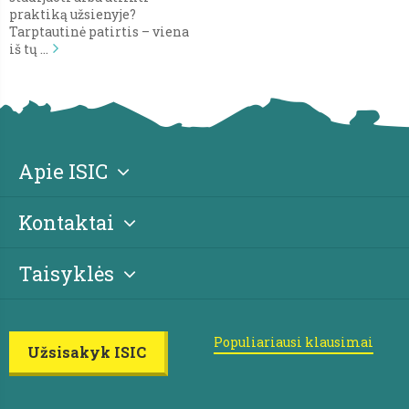
praktiką užsienyje?
Tarptautinė patirtis – viena
iš tų …
Apie ISIC
Kontaktai
Taisyklės
Populiariausi klausimai
Užsisakyk ISIC