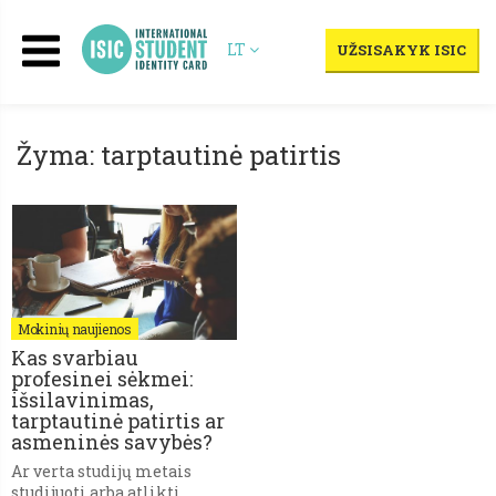
LT
UŽSISAKYK ISIC
Žyma: tarptautinė patirtis
Mokinių naujienos
Kas svarbiau
profesinei sėkmei:
išsilavinimas,
tarptautinė patirtis ar
asmeninės savybės?
Ar verta studijų metais
studijuoti arba atlikti