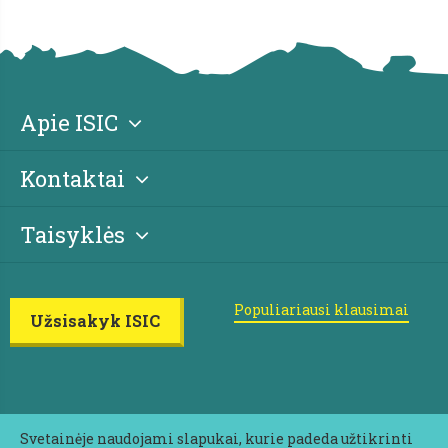
Apie ISIC
Kontaktai
Taisyklės
Populiariausi klausimai
Užsisakyk ISIC
Svetainėje naudojami slapukai, kurie padeda užtikrinti