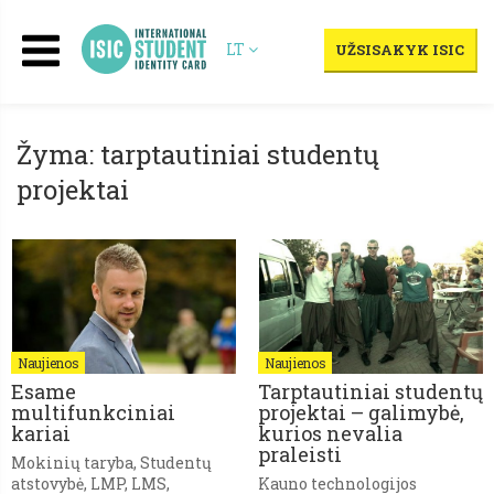
LT
UŽSISAKYK ISIC
Žyma: tarptautiniai studentų
projektai
Naujienos
Naujienos
Esame
Tarptautiniai studentų
multifunkciniai
projektai – galimybė,
kariai
kurios nevalia
praleisti
Mokinių taryba, Studentų
atstovybė, LMP, LMS,
Kauno technologijos