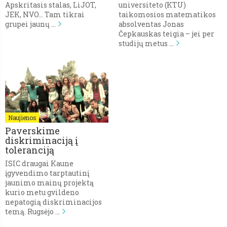
Apskritasis stalas, LiJOT,
universiteto (KTU)
JEK, NVO… Tam tikrai
taikomosios matematikos
grupei jaunų …
absolventas Jonas
Čepkauskas teigia – jei per
studijų metus …
Naujienos
Paverskime
diskriminaciją į
toleranciją
ISIC draugai Kaune
įgyvendimo tarptautinį
jaunimo mainų projektą
kurio metu gvildeno
nepatogią diskriminacijos
temą. Rugsėjo …