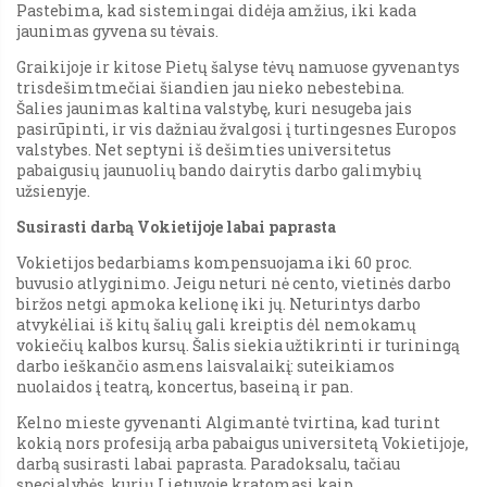
Pastebima, kad sistemingai didėja amžius, iki kada
jaunimas gyvena su tėvais.
Graikijoje ir kitose Pietų šalyse tėvų namuose gyvenantys
trisdešimtmečiai šiandien jau nieko nebestebina.
Šalies jaunimas kaltina valstybę, kuri nesugeba jais
pasirūpinti, ir vis dažniau žvalgosi į turtingesnes Europos
valstybes. Net septyni iš dešimties universitetus
pabaigusių jaunuolių bando dairytis darbo galimybių
užsienyje.
Susirasti darbą Vokietijoje labai paprasta
Vokietijos bedarbiams kompensuojama iki 60 proc.
buvusio atlyginimo. Jeigu neturi nė cento, vietinės darbo
biržos netgi apmoka kelionę iki jų. Neturintys darbo
atvykėliai iš kitų šalių gali kreiptis dėl nemokamų
vokiečių kalbos kursų. Šalis siekia užtikrinti ir turiningą
darbo ieškančio asmens laisvalaikį: suteikiamos
nuolaidos į teatrą, koncertus, baseiną ir pan.
Kelno mieste gyvenanti Algimantė tvirtina, kad turint
kokią nors profesiją arba pabaigus universitetą Vokietijoje,
darbą susirasti labai paprasta. Paradoksalu, tačiau
specialybės, kurių Lietuvoje kratomasi kaip