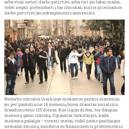
arba visai neturi darbo patirties, arba turi jos labai mažai,
todėl negali pretenduoti į tas išmokas, kurios prieinamos
darbo patirties jau sukaupusiems asmenims.
Nedarbo išmokos Graikijoje mokamos penkis mėnesius,
jei per paskutinius 14 mėnesių buvai draustas socialiniu
draudimu bent 125 dienas. Kuo ilgiau dirbai, tuo daugiau
mėnesių gausi išmoką. Ilgiausias laikotarpis, kada
mokama pašalpa – vieneri metai, todėl jiems pasibaigus
nemažai žmonių susiduria su finansinėmis problemomis.