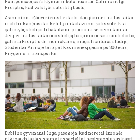
kompensacijas šildymui ir buto nuomai. Galima netgi
kreiptis, kad valstybė suteiktų būstą.
Asmenims, išbuvusiems be darbo daugiau nei metus laiko
ir atitinkančius dar keletą reikalavimų, šalis suteikia
galimybę studijuoti bakalauro programose nemokamai.
Jei per metus laiko nuo studijų baigimo nesusirandi darbo,
galima kreiptis dėl nemokamų magistrantūros studijų.
Studentai Airijoje taip pat kas mėnesį gauna po 300 eurų
knygoms ir transportui.
Dubline gyvenanti Inga pasakoja, kad neretai žmonės
piktnaudžiauja sistema ir specialiai nesistengia susirasti