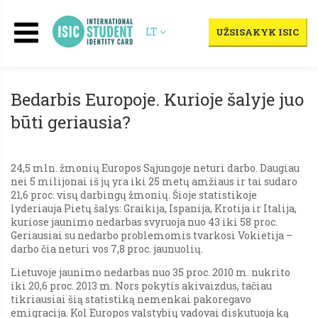
LT
UŽSISAKYK ISIC
Bedarbis Europoje. Kurioje šalyje juo
būti geriausia?
24,5 mln. žmonių Europos Sąjungoje neturi darbo. Daugiau
nei 5 milijonai iš jų yra iki 25 metų amžiaus ir tai sudaro
21,6 proc. visų darbingų žmonių. Šioje statistikoje
lyderiauja Pietų šalys: Graikija, Ispanija, Krotija ir Italija,
kuriose jaunimo nedarbas svyruoja nuo 43 iki 58 proc.
Geriausiai su nedarbo problemomis tvarkosi Vokietija –
darbo čia neturi vos 7,8 proc. jaunuolių.
Lietuvoje jaunimo nedarbas nuo 35 proc. 2010 m. nukrito
iki 20,6 proc. 2013 m. Nors pokytis akivaizdus, tačiau
tikriausiai šią statistiką nemenkai pakoregavo
emigracija. Kol Europos valstybių vadovai diskutuoja ką