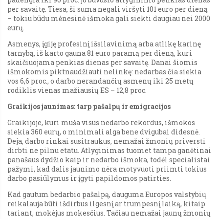
per savaitę. Tiesa, ši suma negali viršyti 101 euro per dieną
– tokiu būdu mėnesinė išmoka gali siekti daugiau nei 2000
eurų.
Asmenys, įgiję profesinį išsilavinimą arba atlikę karinę
tarnybą, iš karto gauna 81 euro paramą per dieną, kuri
skaičiuojama penkias dienas per savaitę. Danai šiomis
išmokomis piktnaudžiauti nelinkę: nedarbas čia siekia
vos 6,6 proc., o darbo nerandančių asmenų iki 25 metų
rodiklis vienas mažiausių ES – 12,8 proc.
Graikijos jaunimas: tarp pašalpų ir emigracijos
Graikijoje, kuri muša visus nedarbo rekordus, išmokos
siekia 360 eurų, o minimali alga bene dvigubai didesnė.
Deja, darbo rinkai susitraukus, nemažai žmonių priversti
dirbti ne pilnu etatu. Atlyginimas tuomet tampa ganėtinai
panašaus dydžio kaip ir nedarbo išmoka, todėl specialistai
pažymi, kad dalis jaunimo nėra motyvuoti priimti tokius
darbo pasiūlymus ir įgyti papildomos patirties.
Kad gautum bedarbio pašalpą, dauguma Europos valstybių
reikalauja būti išdirbus ilgesnį ar trumpesnį laiką, kitaip
tariant, mokėjus mokesčius. Tačiau nemažai jaunų žmonių