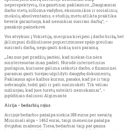
neperspektyvių, čia ganėtinai paklausios: „Daugiausiai
darbo vietų siūloma vadybos, ekonomikos ir socialinių
mokslų absolventams, o studijų metu atlikta praktika
beveik garantuoja, kad nesunkiai susirasi darbą“, –
pasakojo pašnekovė.
Vos atvykusi į Vokietiją, mergina kreipėsi į darbo biržą, bet
įklimpusi didžiuliuose popierizmuose spėjo greičiau
susirasti darbą, negu gauti kokią nors paramą.
„Jau nuo pat pradžių jautėsi, kad niekas čia nėra
suinteresuotas man padėti. Nurodė internetinius
puslapius, kuriuose galima ieškotis darbo, o finansinei
paramai gauti turėjau užpildyti daugybę dokumentų.
Paklausus apie kalbos kursus, pasakė, kad jie ir taip
nebrangūs, todėl gali ir pati susimokėti. Tik vėliau
sužinojau, kad juos turėtų suteikti nemokamai“, –
įspūdžiais dalinosi Algimantė.
Airija – bedarbių rojus
Airijoje bedarbio pašalpa siekia 188 eurus per savaitę.
Minimali alga – 1462 eurai, taigi mėnesinė pašalpa
dvigubai mažesnė. Tiesa, bedarbiai taip pat gauna