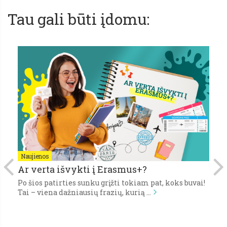
Tau gali būti įdomu:
Naujienos
N
Ar verta išvykti į Erasmus+?
P
Po šios patirties sunku grįžti tokiam pat, koks buvai!
Pi
,
Tai – viena dažniausių frazių, kurią …
gy
s