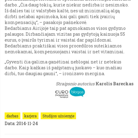
darbo. „Čia daug tokių, kurie niekur nedirba ir nesimoko.
Iš dalies tai ir valstybės kaltė, nes už minimalią algą
dirbti nelabai apsimoka, kai gali gauti tiek įvairių
kompensacijų“, – pasakojo pašnekovė.
Bedarbiams Airijoje taip pat apmokamos visos gydymo
palaugos. Dirbančiajam vizitas pas gydytoją kainuoja 55
eurus, o įvairūs tyrimai ir vaistai dar papildomai.
Bedarbiams praktiškai visos procedūros suteikiamos
nemokamai, kompensuojami vaistai ir net vitaminai.
„Gyventi čia galima ganėtinai neblogai net ir netekus
darbo. Kaip kažkas iš pažįstamų juokavo – kuo mažiau
dirbi, tuo daugiau gauni“, – ironizavo mergina.
Straipsnio autorius
Karolis Bareckas
darbas
karjera
Studijos užsienyje
Data: 2014-11-24