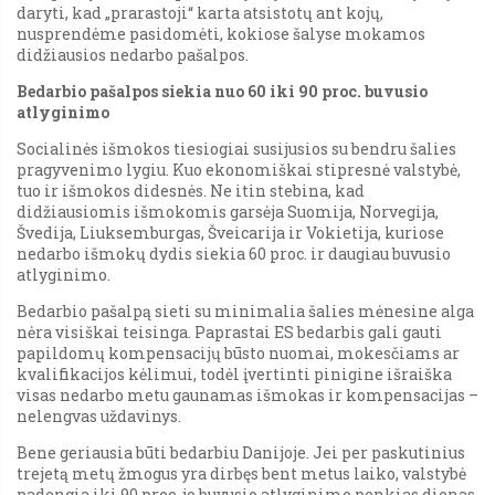
daryti, kad „prarastoji“ karta atsistotų ant kojų,
nusprendėme pasidomėti, kokiose šalyse mokamos
didžiausios nedarbo pašalpos.
Bedarbio pašalpos siekia nuo 60 iki 90 proc. buvusio
atlyginimo
Socialinės išmokos tiesiogiai susijusios su bendru šalies
pragyvenimo lygiu. Kuo ekonomiškai stipresnė valstybė,
tuo ir išmokos didesnės. Ne itin stebina, kad
didžiausiomis išmokomis garsėja Suomija, Norvegija,
Švedija, Liuksemburgas, Šveicarija ir Vokietija, kuriose
nedarbo išmokų dydis siekia 60 proc. ir daugiau buvusio
atlyginimo.
Bedarbio pašalpą sieti su minimalia šalies mėnesine alga
nėra visiškai teisinga. Paprastai ES bedarbis gali gauti
papildomų kompensacijų būsto nuomai, mokesčiams ar
kvalifikacijos kėlimui, todėl įvertinti pinigine išraiška
visas nedarbo metu gaunamas išmokas ir kompensacijas –
nelengvas uždavinys.
Bene geriausia būti bedarbiu Danijoje. Jei per paskutinius
trejetą metų žmogus yra dirbęs bent metus laiko, valstybė
padengia iki 90 proc. jo buvusio atlyginimo penkias dienas