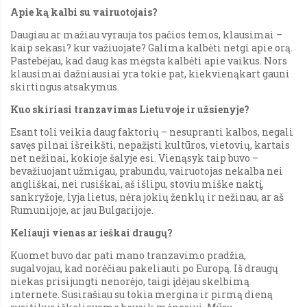
Apie ką kalbi su vairuotojais?
Daugiau ar mažiau vyrauja tos pačios temos, klausimai –
kaip sekasi? kur važiuojate? Galima kalbėti netgi apie orą.
Pastebėjau, kad daug kas mėgsta kalbėti apie vaikus. Nors
klausimai dažniausiai yra tokie pat, kiekvienąkart gauni
skirtingus atsakymus.
Kuo skiriasi tranzavimas Lietuvoje ir užsienyje?
Esant toli veikia daug faktorių – nesupranti kalbos, negali
savęs pilnai išreikšti, nepažįsti kultūros, vietovių, kartais
net nežinai, kokioje šalyje esi. Vienąsyk taip buvo –
bevažiuojant užmigau, prabundu, vairuotojas nekalba nei
angliškai, nei rusiškai, aš išlipu, stoviu miške naktį,
sankryžoje, lyja lietus, nėra jokių ženklų ir nežinau, ar aš
Rumunijoje, ar jau Bulgarijoje.
Keliauji vienas ar ieškai draugų?
Kuomet buvo dar pati mano tranzavimo pradžia,
sugalvojau, kad norėčiau pakeliauti po Europą. Iš draugų
niekas prisijungti nenorėjo, taigi įdėjau skelbimą
internete. Susirašiau su tokia mergina ir pirmą dieną