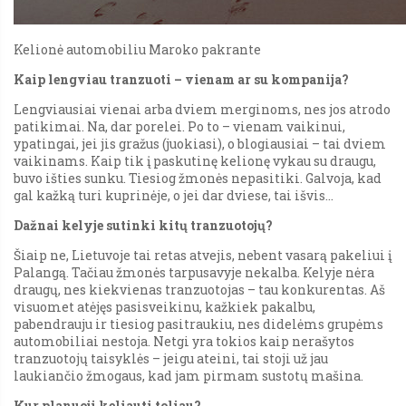
Kelionė automobiliu Maroko pakrante
Kaip lengviau tranzuoti – vienam ar su kompanija?
Lengviausiai vienai arba dviem merginoms, nes jos atrodo
patikimai. Na, dar porelei. Po to – vienam vaikinui,
ypatingai, jei jis gražus (juokiasi), o blogiausiai – tai dviem
vaikinams. Kaip tik į paskutinę kelionę vykau su draugu,
buvo išties sunku. Tiesiog žmonės nepasitiki. Galvoja, kad
gal kažką turi kuprinėje, o jei dar dviese, tai išvis…
Dažnai kelyje sutinki kitų tranzuotojų?
Šiaip ne, Lietuvoje tai retas atvejis, nebent vasarą pakeliui į
Palangą. Tačiau žmonės tarpusavyje nekalba. Kelyje nėra
draugų, nes kiekvienas tranzuotojas – tau konkurentas. Aš
visuomet atėjęs pasisveikinu, kažkiek pakalbu,
pabendrauju ir tiesiog pasitraukiu, nes didelėms grupėms
automobiliai nestoja. Netgi yra tokios kaip nerašytos
tranzuotojų taisyklės – jeigu ateini, tai stoji už jau
laukiančio žmogaus, kad jam pirmam sustotų mašina.
Kur planuoji keliauti toliau?