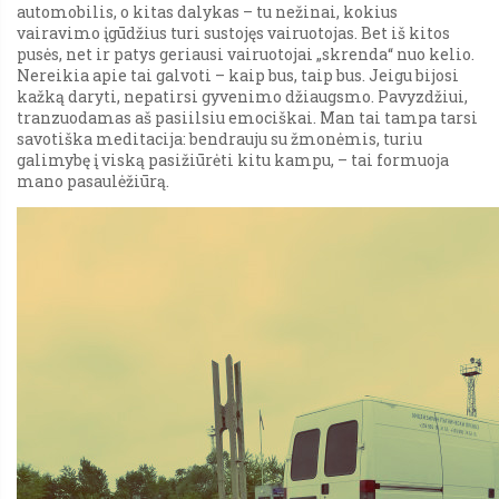
automobilis, o kitas dalykas – tu nežinai, kokius
vairavimo įgūdžius turi sustojęs vairuotojas. Bet iš kitos
pusės, net ir patys geriausi vairuotojai „skrenda“ nuo kelio.
Nereikia apie tai galvoti – kaip bus, taip bus. Jeigu bijosi
kažką daryti, nepatirsi gyvenimo džiaugsmo. Pavyzdžiui,
tranzuodamas aš pasiilsiu emociškai. Man tai tampa tarsi
savotiška meditacija: bendrauju su žmonėmis, turiu
galimybę į viską pasižiūrėti kitu kampu, – tai formuoja
mano pasaulėžiūrą.