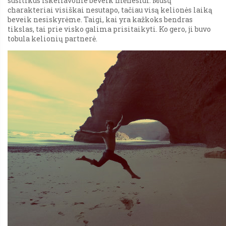
susitikus iškeliavome beveik mėnesiui. Mūsų
charakteriai visiškai nesutapo, tačiau visą kelionės laiką
beveik nesiskyrėme. Taigi, kai yra kažkoks bendras
tikslas, tai prie visko galima prisitaikyti. Ko gero, ji buvo
tobula kelionių partnerė.