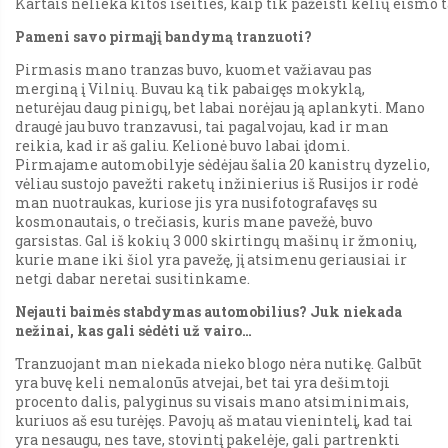
Kartais nelieka kitos išeities, kaip tik pažeisti kelių eismo 
Pameni savo pirmąjį bandymą tranzuoti?
Pirmasis mano tranzas buvo, kuomet važiavau pas
merginą į Vilnių. Buvau ką tik pabaigęs mokyklą,
neturėjau daug pinigų, bet labai norėjau ją aplankyti. Mano
draugė jau buvo tranzavusi, tai pagalvojau, kad ir man
reikia, kad ir aš galiu. Kelionė buvo labai įdomi.
Pirmajame automobilyje sėdėjau šalia 20 kanistrų dyzelio,
vėliau sustojo pavežti raketų inžinierius iš Rusijos ir rodė
man nuotraukas, kuriose jis yra nusifotografavęs su
kosmonautais, o trečiasis, kuris mane pavežė, buvo
garsistas. Gal iš kokių 3 000 skirtingų mašinų ir žmonių,
kurie mane iki šiol yra pavežę, jį atsimenu geriausiai ir
netgi dabar neretai susitinkame.
Nejauti baimės stabdymas automobilius? Juk niekada
nežinai, kas gali sėdėti už vairo…
Tranzuojant man niekada nieko blogo nėra nutikę. Galbūt
yra buvę keli nemalonūs atvejai, bet tai yra dešimtoji
procento dalis, palyginus su visais mano atsiminimais,
kuriuos aš esu turėjęs. Pavojų aš matau vienintelį, kad tai
yra nesaugu, nes tave, stovintį pakelėje, gali partrenkti