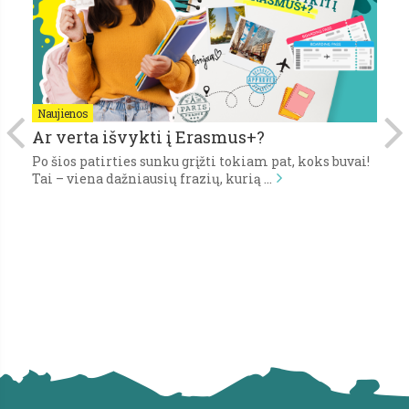
Naujienos
N
Ar verta išvykti į Erasmus+?
P
Po šios patirties sunku grįžti tokiam pat, koks buvai!
Pi
,
Tai – viena dažniausių frazių, kurią …
gy
s