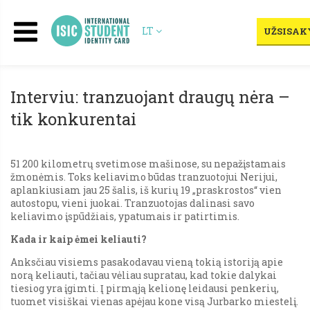
LT
UŽSISAKY
Interviu: tranzuojant draugų nėra –
tik konkurentai
51 200 kilometrų svetimose mašinose, su nepažįstamais
žmonėmis. Toks keliavimo būdas tranzuotojui Nerijui,
aplankiusiam jau 25 šalis, iš kurių 19 „praskrostos“ vien
autostopu, vieni juokai. Tranzuotojas dalinasi savo
keliavimo įspūdžiais, ypatumais ir patirtimis.
Kada ir kaip ėmei keliauti?
Anksčiau visiems pasakodavau vieną tokią istoriją apie
norą keliauti, tačiau vėliau supratau, kad tokie dalykai
tiesiog yra įgimti. Į pirmąją kelionę leidausi penkerių,
tuomet visiškai vienas apėjau kone visą Jurbarko miestelį.