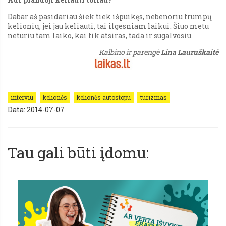
Dabar aš pasidariau šiek tiek išpuikęs, nebenoriu trumpų
kelionių, jei jau keliauti, tai ilgesniam laikui. Šiuo metu
neturiu tam laiko, kai tik atsiras, tada ir sugalvosiu.
Kalbino ir parengė
Lina Lauruškaitė
interviu
kelionės
kelionės autostopu
turizmas
Data: 2014-07-07
Tau gali būti įdomu: