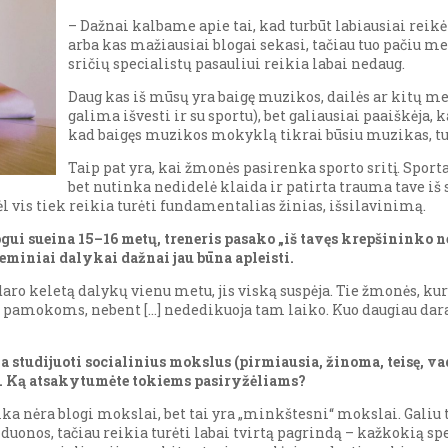
– Dažnai kalbame apie tai, kad turbūt labiausiai reikėt
arba kas mažiausiai blogai sekasi, tačiau tuo pačiu me
sričių specialistų pasauliui reikia labai nedaug.
Daug kas iš mūsų yra baigę muzikos, dailės ar kitų m
galima išvesti ir su sportu), bet galiausiai paaiškėja,
kad baigęs muzikos mokyklą tikrai būsiu muzikas, tu
Taip pat yra, kai žmonės pasirenka sporto sritį. Spor
bet nutinka nedidelė klaida ir patirta trauma tave i
dėl vis tiek reikia turėti fundamentalias žinias, išsilavinimą.
gui sueina 15–16 metų, treneris pasako „iš tavęs krepšininko ne
eminiai dalykai dažnai jau būna apleisti.
 daro keletą dalykų vienu metu, jis viską suspėja. Tie žmonės, 
ti pamokoms, nebent […] nededikuoja tam laiko. Kuo daugiau dar
 studijuoti socialinius mokslus (pirmiausia, žinoma, teisę, va
is. Ką atsakytumėte tokiems pasiryžėliams?
ika nėra blogi mokslai, bet tai yra „minkštesni“ mokslai. Galiu 
uonos, tačiau reikia turėti labai tvirtą pagrindą – kažkokią spe