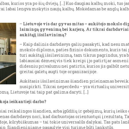
lbas, kurios yra po šių dviejų. […] Kuo daugiau kalbų moki, tuo 
i labai lengva mokytis naujų kalbų. Mokėdamas be anglų kalbos 
–
Lietuvoje vis dar gyvas mitas – aukštojo mokslo dipl
laimingą gyvenimą bei karjerą. Ar tikrai darbdaviai 
aukštąjį išsilavinimą?
– Kaip dalinis darbdavys galiu pasakyti, kad nesu mat
mokslo diplomo, paties fizinio dokumento, kuris tai p
turi aukštąjį išsilavinimą, tam tikrus pagrindus, yra 
labiausiai dėmesį vis tiek kreipi į jo patirtį ar asmeni
didesniu privalumu nei patirtis, kurios jis galbūt netu
greitai galėtų augti toje organizacijoje.
Aukštasis išsilavinimas šiandien prieinamas beveik be
nusipirkti. Tikrai neperdedu – yra virtualių universite
omą. Lietuvoje tai taip pat galima daryti. […]
koja ieškantieji darbo?
ausiai reikalingos šiandien, arba įgūdžių ir gebėjimų, kurių ieš
ienas darbdavys nori, kad darbuotojas orientuotųsi į rezultatą. 
, kūrybiškumas – tai tokie universalūs dalykai. Tas pats lank
itaip. Šiandieniniame pasaulyje visi turime būti lankstūs.