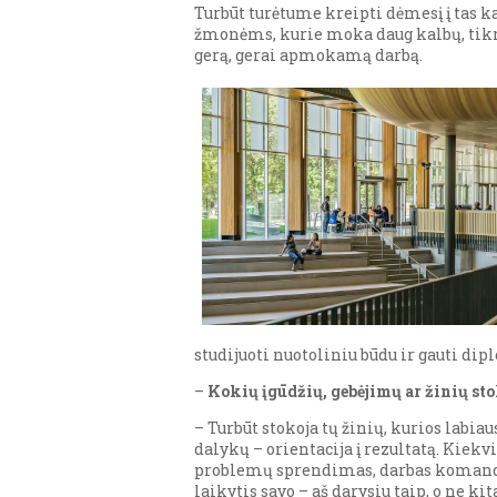
Turbūt turėtume kreipti dėmesį į tas ka
žmonėms, kurie moka daug kalbų, tikra
gerą, gerai apmokamą darbą.
studijuoti nuotoliniu būdu ir gauti dipl
–
Kokių įgūdžių, gebėjimų ar žinių sto
– Turbūt stokoja tų žinių, kurios labi
dalykų – orientacija į rezultatą. Kiekv
problemų sprendimas, darbas komandoje
laikytis savo – aš darysiu taip, o ne k