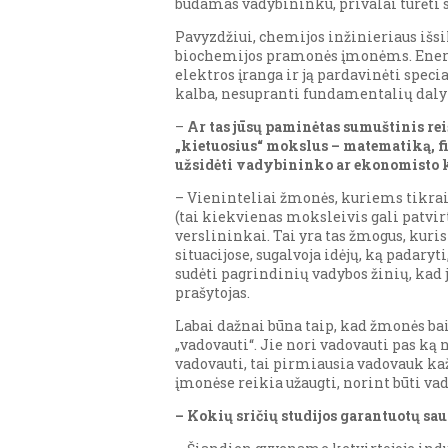
būdamas vadybininku, privalai turėti sa
Pavyzdžiui, chemijos inžinieriaus išsi
biochemijos pramonės įmonėms. Energet
elektros įranga ir ją pardavinėti spec
kalba, nesupranti fundamentalių dalykų
–
Ar tas jūsų paminėtas sumuštinis rei
„kietuosius“ mokslus – matematiką, fiz
užsidėti vadybininko ar ekonomisto k
– Vieninteliai žmonės, kuriems tikrai r
(tai kiekvienas moksleivis gali patvirti
verslininkai. Tai yra tas žmogus, kuris
situacijose, sugalvoja idėjų, ką padaryt
sudėti pagrindinių vadybos žinių, kad j
prašytojas.
Labai dažnai būna taip, kad žmonės bai
„vadovauti“. Jie nori vadovauti pas ką n
vadovauti, tai pirmiausia vadovauk ka
įmonėse reikia užaugti, norint būti vad
– Kokių sričių studijos garantuotų saug