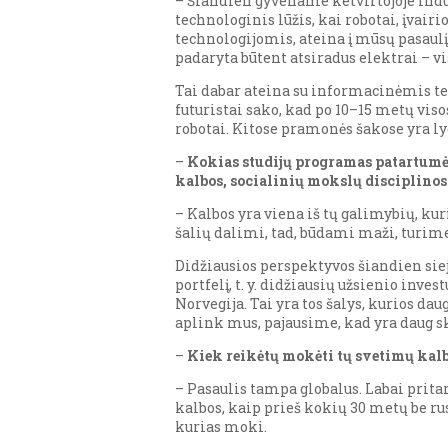
– Šiandien gyvename ketvirtojoje indust
technologinis lūžis, kai robotai, įvai
technologijomis, ateina į mūsų pasaul
padaryta būtent atsiradus elektrai – vi
Tai dabar ateina su informacinėmis tec
futuristai sako, kad po 10–15 metų vi
robotai. Kitose pramonės šakose yra lyg
–
Kokias studijų programas patartumėte
kalbos, socialinių mokslų disciplino
– Kalbos yra viena iš tų galimybių, k
šalių dalimi, tad, būdami maži, turim
Didžiausios perspektyvos šiandien sie
portfelį, t. y. didžiausių užsienio inv
Norvegija. Tai yra tos šalys, kurios da
aplink mus, pajausime, kad yra daug s
–
Kiek reikėtų mokėti tų svetimų ka
– Pasaulis tampa globalus. Labai pritar
kalbos, kaip prieš kokių 30 metų be ru
kurias moki.