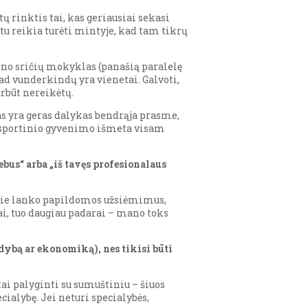
ų rinktis tai, kas geriausiai sekasi
tu reikia turėti mintyje, kad tam tikrų
eno sričių mokyklas (panašią paralelę
 kad vunderkindų yra vienetai. Galvoti,
rbūt nereikėtų.
tas yra geras dalykas bendrąja prasme,
š sportinio gyvenimo išmeta visam
bus“ arba „iš tavęs profesionalaus
kurie lanko papildomos užsiėmimus,
ai, tuo daugiau padarai – mano toks
dybą ar ekonomiką), nes tikisi būti
tai palyginti su sumuštiniu – šiuos
cialybę. Jei neturi specialybės,