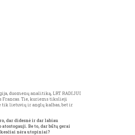
logija, duomenų analitiką, LRT RADIJUI
Francas. Tie, kuriems tikslieji
tik lietuvių ir anglų kalbas, bet ir
o, dar didesnė ir dar labiau
atostogauji. Be to, dar būtų gerai
ūkesčiai nėra utopiniai?