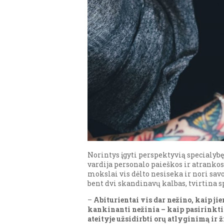
Norintys įgyti perspektyvią specialybę
vardija personalo paieškos ir atranko
mokslai vis dėlto nesiseka ir nori savo
bent dvi skandinavų kalbas, tvirtina sp
–
Abiturientai vis dar nežino, kaip jie
kankinanti nežinia – kaip pasirinkti to
ateityje užsidirbti orų atlyginimą ir ž