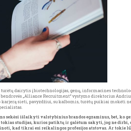
 turėtų dairytis į biotechnologijas, genų, informacines techno
s bendrovės „Alliance Recruitment“ vystymo direktorius Andrius 
 karjerą sieti, pavyzdžiui, su kalbomis, turėtų puikiai mokėti ne 
ecialistas.
ms sekėsi išlaikyti valstybinius brandos egzaminus, bet, ko ger
kias studijas, kurios patiktų ir galėtum sakyti, jog ne dirbi, o 
inoti, kad tikrai esi reikalingos profesijos atstovas. Ar tokie l