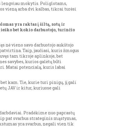
jas lengviau mokytis. Poliglotams,
vieną arba dvi kalbas, tikrai turėsi
omas yra raktas į šiltą, sotų ir
ieško bet kokio darbuotojo, turinčio
ęs nė vieno savo darbuotojo aukštojo
atvirtina. Taip, jaučiasi, kuris žmogus
buvęs tam tikroje aplinkoje, bet
nes savybes, kurios galėtų būti
ri. Matai potencialą, kuris labai
t kam. Tie, kurie turi pinigų, jį gali
tų JAV ir kitur, kuriuose gali
ko darbdaviai. Pradėkime nuo paprastų
Taip pat svarbus strateginis mąstymas,
stumas yra svarbus, negali vien tik