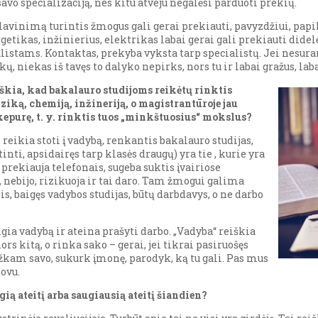
vo specializaciją, nes kitu atveju negalėsi parduoti prekių.
lavinimą turintis žmogus gali gerai prekiauti, pavyzdžiui, papi
ikas, inžinierius, elektrikas labai gerai gali prekiauti dide
ialistams. Kontaktas, prekyba vyksta tarp specialistų. Jei nesur
, niekas iš tavęs to dalyko nepirks, nors tu ir labai gražus, la
škia, kad bakalauro studijoms reikėtų rinktis
iką, chemiją, inžineriją, o magistrantūroje jau
epurę, t. y. rinktis tuos „minkštuosius“ mokslus?
eikia stoti į vadybą, renkantis bakalauro studijas,
nti, apsidairęs tarp klasės draugų) yra tie , kurie yra
 prekiauja telefonais, sugeba suktis įvairiose
i, nebijo, rizikuoja ir tai daro. Tam žmogui galima
is, baigęs vadybos studijas, būtų darbdavys, o ne darbo
gia vadybą ir ateina prašyti darbo. „Vadyba“ reiškia
ors kitą, o rinka sako – gerai, jei tikrai pasiruošęs
žkam savo, sukurk įmonę, parodyk, ką tu gali. Pas mus
ovu.
ią ateitį arba saugiausią ateitį šiandien?