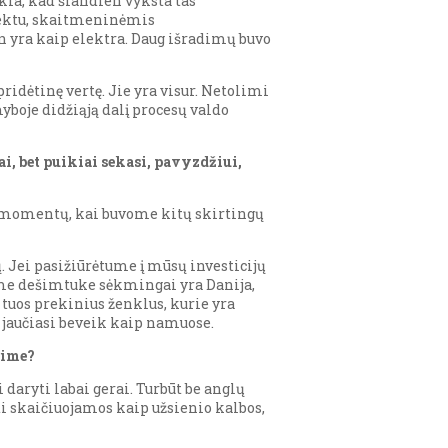
škia, kad šiandien vyksta tas
elektu, skaitmeninėmis
n yra kaip elektra. Daug išradimų buvo
ridėtinę vertę. Jie yra visur. Netolimi
boje didžiąją dalį procesų valdo
i, bet puikiai sekasi, pavyzdžiui,
ių momentų, kai buvome kitų skirtingų
 Jei pasižiūrėtume į mūsų investicijų
čiame dešimtuke sėkmingai yra Danija,
a tuos prekinius ženklus, kurie yra
 jaučiasi beveik kaip namuose.
nime?
daryti labai gerai. Turbūt be anglų
ti skaičiuojamos kaip užsienio kalbos,