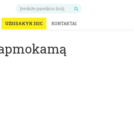
UŽSISAKYK ISIC
KONTAKTAI
rai apmokamą