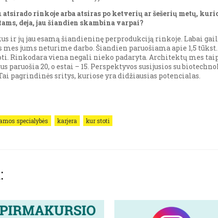
 atsirado rinkoje arba atsiras po ketverių ar šešerių metų, kur
ams, deja, jau šiandien skambina varpai?
kus ir jų jau esamą šiandieninę perprodukciją rinkoje. Labai gai
 mes jums neturime darbo. Šiandien paruošiama apie 1,5 tūkst. 
liuoti. Rinkodara viena negali nieko padaryta. Architektų mes ta
us paruošia 20, o estai – 15. Perspektyvos susijusios su biotech
i pagrindinės sritys, kuriose yra didžiausias potencialas.
amos specialybės
karjera
kur stoti
: