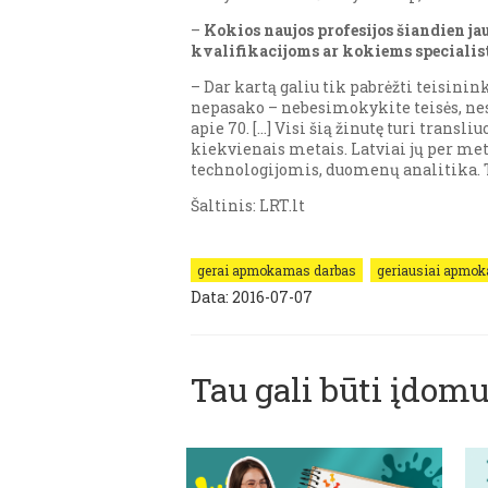
–
Kokios naujos profesijos šiandien jau
kvalifikacijoms ar kokiems specialist
– Dar kartą galiu tik pabrėžti teisinin
nepasako – nebesimokykite teisės, nes
apie 70. […] Visi šią žinutę turi trans
kiekvienais metais. Latviai jų per met
technologijomis, duomenų analitika. Ta
Šaltinis: LRT.lt
gerai apmokamas darbas
geriausiai apmok
Data: 2016-07-07
Tau gali būti įdomu