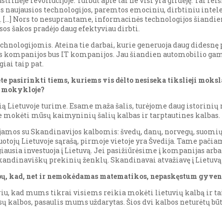
rinėje revoliucijoje. Turbūt apie tai ne visi yra girdėję. Tai rei
rios naujausios technologijos, paremtos emociniu, dirbtiniu int
į. […] Nors to nesuprantame, informacinės technologijos šiandie
sos šakos pradėjo daug efektyviau dirbti.
hnologijomis. Ateina tie darbai, kurie generuoja daug didesnę p
sos kompanijos bus IT kompanijos. Jau šiandien automobilio gamy
iai taip pat.
 pasirinkti tiems, kuriems vis dėlto nesiseka tikslieji moksla
s mokykloje?
urią Lietuvoje turime. Esame maža šalis, turėjome daug istorin
e mokėti mūsų kaimyninių šalių kalbas ir tarptautines kalbas.
jamos su Skandinavijos kalbomis: švedų, danų, norvegų, suomių.
estuotojų Lietuvoje sąrašą, pirmoje vietoje yra Švedija. Tame pa
ugiausia investuoja į Lietuvą. Jei pasižiūrėsime į kompanijas arb
kandinaviškų prekinių ženklų. Skandinavai atvažiavę į Lietuvą
lbų, kad, net ir nemokėdamas matematikos, nepaskęstum gyve
iu, kad mums tikrai visiems reikia mokėti lietuvių kalbą ir tai 
sų kalbos, pasaulis mums uždarytas. Šios dvi kalbos neturėtų bū