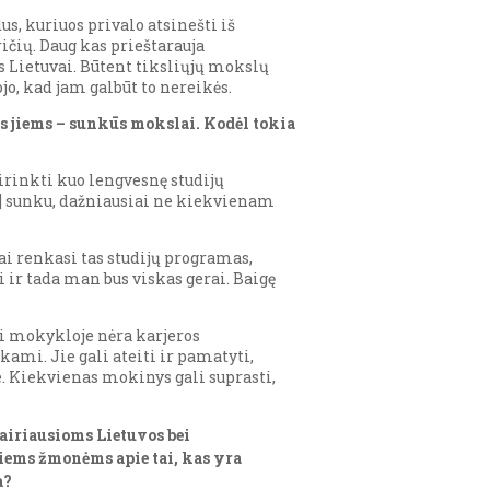
s, kuriuos privalo atsinešti iš
čių. Daug kas prieštarauja
 Lietuvai. Būtent tiksliųjų mokslų
o, kad jam galbūt to nereikės.
s jiems – sunkūs mokslai. Kodėl tokia
sirinkti kuo lengvesnę studijų
] sunku, dažniausiai ne kiekvienam
ai renkasi tas studijų programas,
ni ir tada man bus viskas gerai. Baigę
 jei mokykloje nėra karjeros
mi. Jie gali ateiti ir pamatyti,
. Kiekvienas mokinys gali suprasti,
airiausioms Lietuvos bei
iems žmonėms apie tai, kas yra
a?