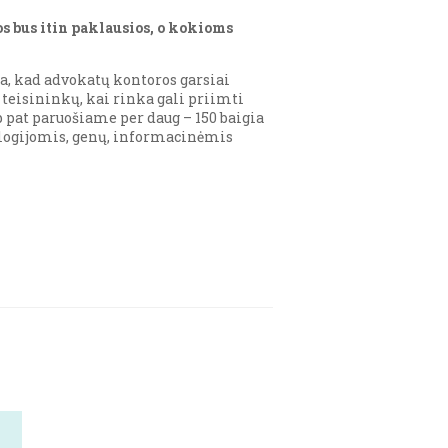
ios bus itin paklausios, o kokioms
la, kad advokatų kontoros garsiai
teisininkų, kai rinka gali priimti
ip pat paruošiame per daug – 150 baigia
nologijomis, genų, informacinėmis