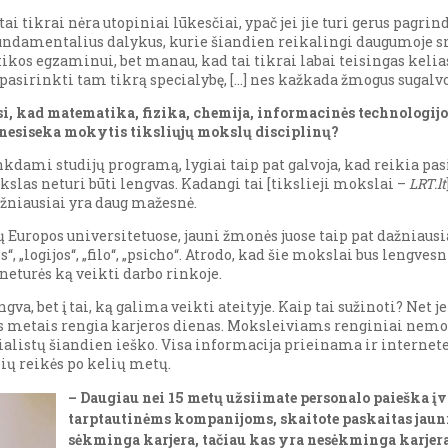
ikrai nėra utopiniai lūkesčiai, ypač jei jie turi gerus pagrindu
ndamentalius dalykus, kurie šiandien reikalingi daugumoje sri
s egzaminui, bet manau, kad tai tikrai labai teisingas kelias
asirinkti tam tikrą specialybę, […] nes kažkada žmogus sugalvoj
i, kad matematika, fizika, chemija, informacinės technologijo
nesiseka mokytis tiksliųjų mokslų disciplinų?
inkdami studijų programą, lygiai taip pat galvoja, kad reikia pa
slas neturi būti lengvas. Kadangi tai [tikslieji mokslai –
LRT.lt
ažniausiai yra daug mažesnė.
 Europos universitetuose, jauni žmonės juose taip pat dažniausi
s“, „logijos“, „filo“, „psicho“. Atrodo, kad šie mokslai bus lengves
 neturės ką veikti darbo rinkoje.
engva, bet į tai, ką galima veikti ateityje. Kaip tai sužinoti? Net
s metais rengia karjeros dienas. Moksleiviams renginiai nemoka
alistų šiandien ieško. Visa informacija prieinama ir internete
ių reikės po kelių metų.
–
Daugiau nei 15 metų užsiimate personalo paieška įv
tarptautinėms kompanijoms, skaitote paskaitas jaun
sėkminga karjera, tačiau kas yra nesėkminga karjer