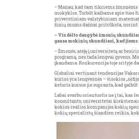
– Manau, kad tam tikriems žmonėms tai t
mokyklos. Turbūt kalbame apie tuos fu
priverstiniam valstybiniam matematiko
žinių mums dažnai pritrūksta, norint p
– Vis dėlto daugybė žmonių skundžias
gausa mokinių skundžiasi, kad jiems 
– Žmonės, atėję į universitetą ar besir
programą, nes tada lengvai gyvens. Mok
įkandama. Konkurencija toje srityje d
Globaliai vertinant tendencijas Vakarų
kurios yra lengvesnės – visokios „sofijo
keturis kursus jie supranta, kad galbūt
Labai svarbu orientuotis ne į tai, kas l
konsultanto, universitetai kiekvienai
kokios realios kompanijos kokių speci
kokių specialistų šiandien reikia, kok