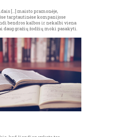
ldais […] maisto pramonėje,
lėse tarptautinėse kompanijose
andi bendros kalbos ir nekalbi viena
bai daug gražių žodžių moki pasakyti.