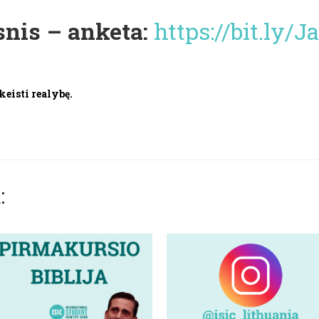
snis – anketa:
https://bit.ly/
keisti realybę.
: