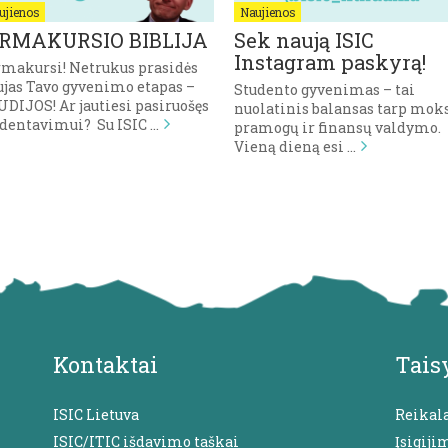
ujienos
Naujienos
IRMAKURSIO BIBLIJA
Sek naują ISIC
Instagram paskyrą!
rmakursi! Netrukus prasidės
ujas Tavo gyvenimo etapas –
Studento gyvenimas – tai
DIJOS! Ar jautiesi pasiruošęs
nuolatinis balansas tarp moks
udentavimui? Su ISIC …
pramogų ir finansų valdymo.
Vieną dieną esi …
Kontaktai
Tais
ISIC Lietuva
Reikal
ISIC/ITIC išdavimo taškai
Įsigiji