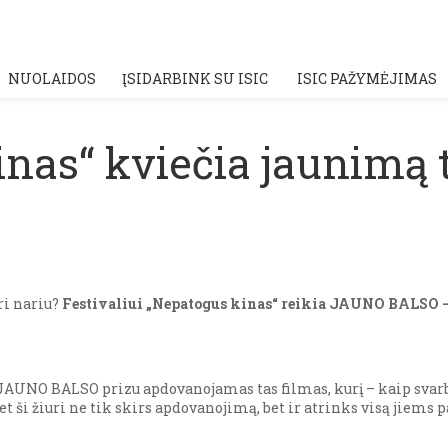
NUOLAIDOS
ĮSIDARBINK SU ISIC
ISIC PAŽYMĖJIMAS
nas“ kviečia jaunimą t
ri nariu?
Festivaliui „Nepatogus kinas“ reikia JAUNO BALSO – 
JAUNO BALSO prizu apdovanojamas tas filmas, kurį – kaip svarb
et ši žiuri ne tik skirs apdovanojimą, bet ir atrinks visą jie