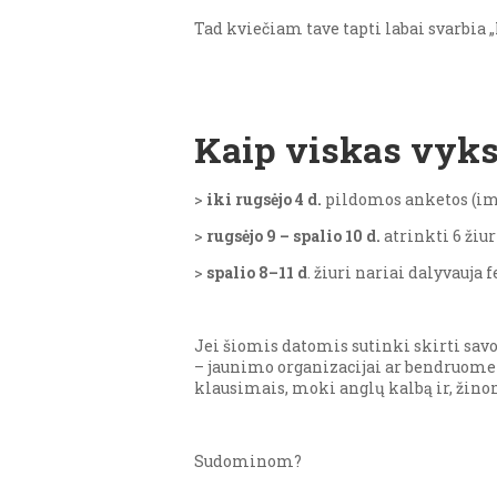
Tad kviečiam tave tapti labai svarbia „
Kaip viskas vyk
>
iki rugsėjo 4 d.
pildomos anketos (imt
>
rugsėjo 9 – spalio 10 d.
atrinkti 6 žiur
>
spalio 8–11 d
. žiuri nariai dalyvauja
Jei šiomis datomis sutinki skirti savo
– jaunimo organizacijai ar bendruomene
klausimais, moki anglų kalbą ir, žinom
Sudominom?