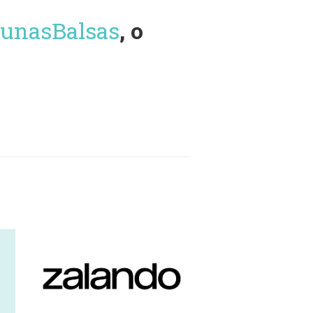
JaunasBalsas
, o