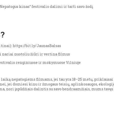
Nepatogus kinas“ festivalio dalimi ir tarti savo žodį.
s?
inai): https://bit.ly/JaunasBalsas
i nariai nuotoliu žiūri ir vertina filmus
 festivalio renginiuose ir mokymuose Vilniuje
 laiką nepatogiems filmams, jei tau yra 18–25 metų, priklausai
i, jei domiesi kinu ir žmogaus teisių, aplinkosaugos, ekologijos
a, nori įspūdžiais dalintis su savo bendraamžiais, mums tavęs 