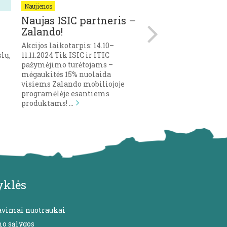
Naujienos
Naujienos
Naujas ISIC partneris –
ART COMPENS
Zalando!
MUGĖ kviečia
ISIC’iečius!
Akcijos laikotarpis: 14.10–
lų,
11.11.2024 Tik ISIC ir ITIC
2024 m. gegužės 24 – 2
pažymėjimo turėtojams –
Lietuvoje vyks III – oj
mėgaukitės 15% nuolaida
tarptautinė MENO M
visiems Zalando mobiliojoje
programėlėje esantiems
produktams! …
yklės
avimai nuotraukai
mo sąlygos