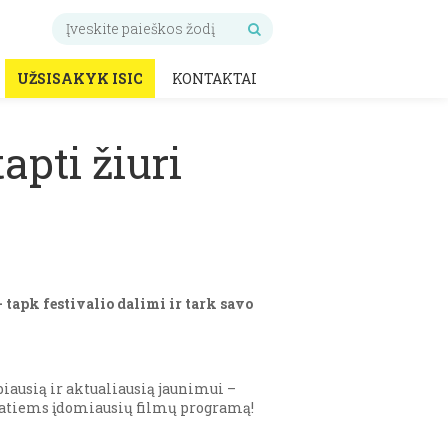
UŽSISAKYK ISIC
KONTAKTAI
apti žiuri
tapk festivalio dalimi ir tark savo
iausią ir aktualiausią jaunimui –
ms patiems įdomiausių filmų programą!