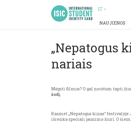
LT
NAUJIENOS
„Nepatogus ki
nariais
Mėgsti filmus? O gal norėtum tapti žiu
žodį.
Kasmet „Nepatogus kinas“ festivalyje 
išrenka speciali jaunimo žiuri. O šiem