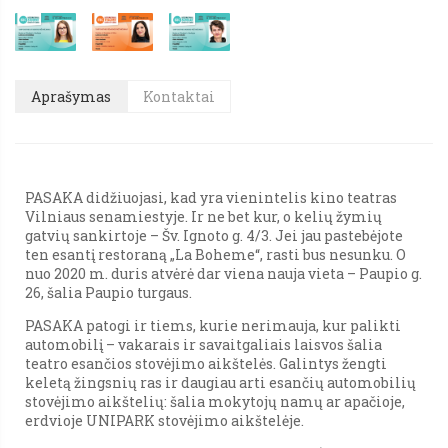
Aprašymas
Kontaktai
PASAKA didžiuojasi, kad yra vienintelis kino teatras
Vilniaus senamiestyje. Ir ne bet kur, o kelių žymių
gatvių sankirtoje – Šv. Ignoto g. 4/3. Jei jau pastebėjote
ten esantį restoraną „La Boheme“, rasti bus nesunku. O
nuo 2020 m. duris atvėrė dar viena nauja vieta – Paupio g.
26, šalia Paupio turgaus.
PASAKA patogi ir tiems, kurie nerimauja, kur palikti
automobilį – vakarais ir savaitgaliais laisvos šalia
teatro esančios stovėjimo aikštelės. Galintys žengti
keletą žingsnių ras ir daugiau arti esančių automobilių
stovėjimo aikštelių: šalia mokytojų namų ar apačioje,
erdvioje UNIPARK stovėjimo aikštelėje.