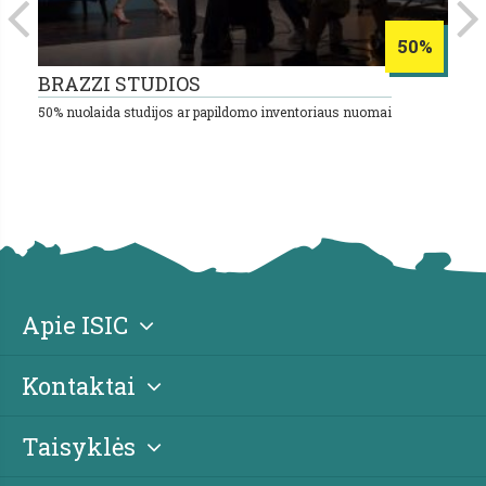
50%
BRAZZI STUDIOS
B
50% nuolaida studijos ar papildomo inventoriaus nuomai
15
Apie ISIC
Kontaktai
Taisyklės