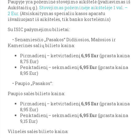
Paupyje yra požeminė stovėjimo aikštelė (įvažiavimas iš
Aukštaičių g.).
Stovėjimas požeminėje aikštelėje 1 val. –
2 Eur.
(Atsiskaitymas specialiu kasos aparatu
išvažiuojant iš aikštelės, tik banko kortelėmis)
Su ISIC pažymėjimu bilietai:
• Senamiesčio „Pasakos“ Didžiosios, Mažosios ir
Kamerinės salių bilieto kaina:
Pirmadienį – ketvirtadienį
6,95 Eur
(įprasta kaina
8,75 Eur)
Penktadienį – sekmadienį
6,95 Eur
(įprasta kaina
8,95 Eur)
• Paupio „Pasakos“:
Paupio salės bilieto kaina:
Pirmadienį – ketvirtadienį
6,95 Eur
(įprasta kaina
8,95 Eur)
Penktadienį – sekmadienį
6,95 Eur
(įprasta kaina
9,15 Eur)
Vilnelės salės bilieto kaina: