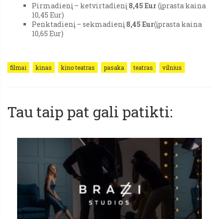
Pirmadienį – ketvirtadienį
8,45 Eur
(įprasta kaina
10,45 Eur)
Penktadienį – sekmadienį
8,45 Eur
(įprasta kaina
10,65 Eur)
filmai
kinas
kino teatras
pasaka
teatras
vilnius
Tau taip pat gali patikti: