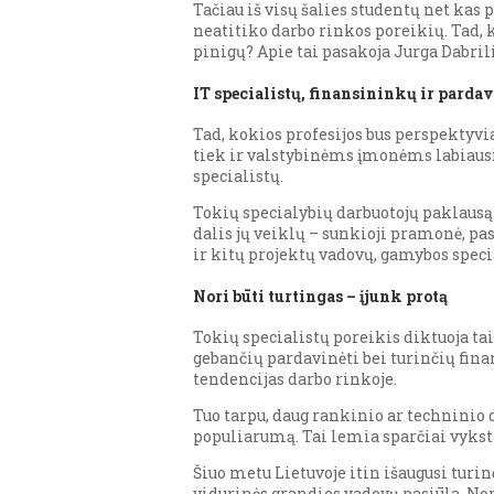
Tačiau iš visų šalies studentų net kas p
neatitiko darbo rinkos poreikių. Tad, 
pinigų? Apie tai pasakoja Jurga Dabril
IT specialistų, finansininkų ir parda
Tad, kokios profesijos bus perspektyvi
tiek ir valstybinėms įmonėms labiausi
specialistų.
Tokių specialybių darbuotojų paklausą l
dalis jų veiklų – sunkioji pramonė, p
ir kitų projektų vadovų, gamybos specia
Nori būti turtingas – įjunk protą
Tokių specialistų poreikis diktuoja tai
gebančių pardavinėti bei turinčių fina
tendencijas darbo rinkoje.
Tuo tarpu, daug rankinio ar techninio 
populiarumą. Tai lemia sparčiai vykst
Šiuo metu Lietuvoje itin išaugusi tur
vidurinės grandies vadovų pasiūla. Nors