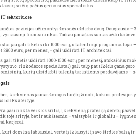
lausių sričių pačius geriausius specialistus.
 IT sektoriuose
jančias pozicijas užimantys žmonės uždirba daug. Daugiausia – 3
 vyriausieji finansininkai. Tačiau panašias sumas uždirba bevei
istai jau gali tikėtis iki 1000 eurų, o talentingi programuotojai 
 2800 eurų per mėnesį – gali uždirbti IT architektai.
gali tikėtis uždirbti 1000-1500 eurų per mėnesį, atskaičius moke
ystymo, rinkodaros specialistai) gali taip pat tikėtis gana gero
omisinių, kurių užsidirbti talentą turintiems pardavėjams – 
igais
bes, kiekvienas jaunas žmogus turėtų žinoti, kokios profesijos yr
 išliks ateityje.
a pasirinkta veiklos sritis, į kiekvieną profesiją derėtų pažvelgt
 toje srityje, bet ir aukštesniu – valstybės ir globaliu – lygmeni
ai karjerai.
s, kuri domina labiausiai, verta įsiklausyti į savo širdies balsą i