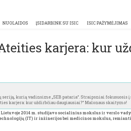
NUOLAIDOS
ĮSIDARBINK SU ISIC
ISIC PAŽYMĖJIMAS
Ateities karjera: kur u
 seriją, kurią vadinsime „SEB pataria“. Straipsniai fokusuosis į
ties karjera: kur uždirbčiau daugiausiai?“ Malonaus skaitymo!
 Lietuvoje 2014 m. studijavo socialinius mokslus ir verslo vady
chnologijų (IT) ir inžinerijos bei medicinos mokslus, remiant