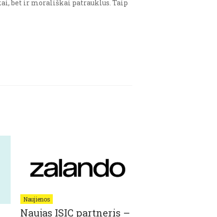
ai, bet ir morališkai patrauklus. Taip
Naujienos
Naujienos
Naujas ISIC partneris –
ART COMPENS