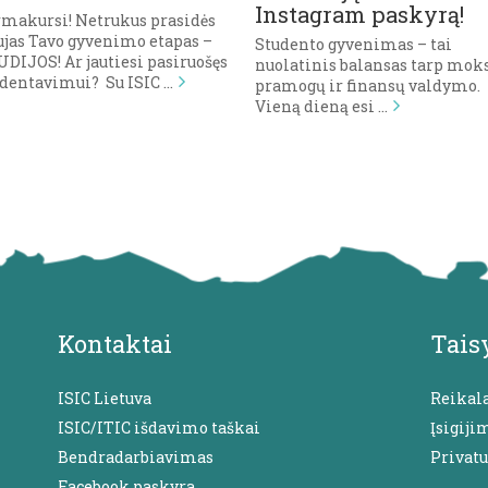
Instagram paskyrą!
rmakursi! Netrukus prasidės
ujas Tavo gyvenimo etapas –
Studento gyvenimas – tai
DIJOS! Ar jautiesi pasiruošęs
nuolatinis balansas tarp moks
udentavimui? Su ISIC …
pramogų ir finansų valdymo.
Vieną dieną esi …
Kontaktai
Tais
ISIC Lietuva
Reikal
ISIC/ITIC išdavimo taškai
Įsigiji
Bendradarbiavimas
Privat
Facebook paskyra