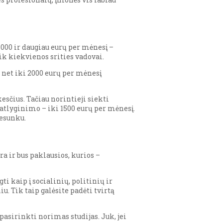
000 ir daugiau eurų per mėnesį –
k kiekvienos srities vadovai.
– net iki 2000 eurų per mėnesį
sčius. Tačiau norintieji siekti
 atlyginimo – iki 1500 eurų per mėnesį.
nesunku.
a ir bus paklausios, kurios –
i kaip į socialinių, politinių ir
u. Tik taip galėsite padėti tvirtą
r pasirinkti norimas studijas. Juk, jei