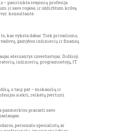
is – pasirinkta svajonių profesija
um ir savo rogėse, ir uždirbtum krūvą
vyr. konsultantė.
 to, kas vyksta dabar. Tiek privačioms,
 vadovų, gamybos inžinierių ir finansų
aujai ateinantys investuotojai. Didžioji
atorių, inžinierių, programuotojų, IT
ūdžių, o taip pat – mokančių ir
esijos siekti, reikėtų įvertinti
ra pasmerktos prarasti savo
paslaugas.
daros, personalo specialistų ar
es profesionalų, įmonės vis labiau