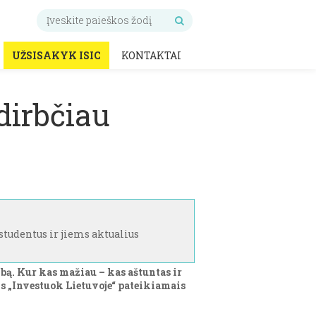
UŽSISAKYK ISIC
KONTAKTAI
ždirbčiau
 studentus ir jiems aktualius
bą. Kur kas mažiau – kas aštuntas ir
is „Investuok Lietuvoje“ pateikiamais