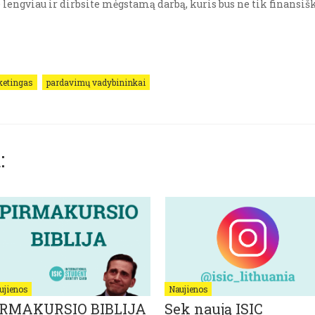
 lengviau ir dirbsite mėgstamą darbą, kuris bus ne tik finansišk
etingas
pardavimų vadybininkai
:
ujienos
Naujienos
IRMAKURSIO BIBLIJA
Sek naują ISIC