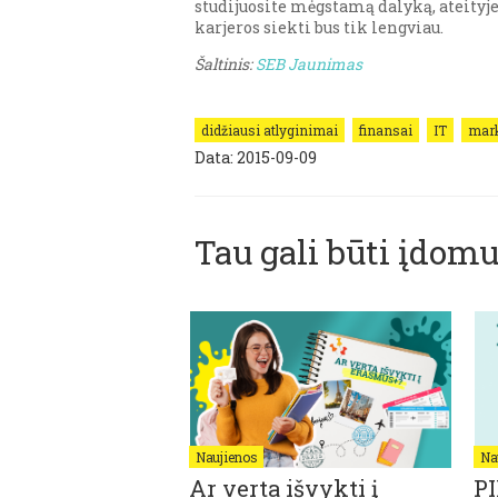
studijuosite mėgstamą dalyką, ateityje
karjeros siekti bus tik lengviau.
Šaltinis:
SEB Jaunimas
didžiausi atlyginimai
finansai
IT
mark
Data: 2015-09-09
Tau gali būti įdomu
Naujienos
Na
AS CV: KAIP
Ar verta išvykti į
P