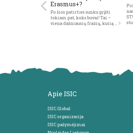
RTI?
Erasmus+?
Pi
na
 Tiek sekundžių
Po šios patirties sunku grįžti
STU
kiria vieno
tokiam pat, koks buvai! Tai –
st
prašymo
viena dažniausių frazių, kurią …
ui ir įvertinimui, ar
Apie ISIC
ISIC Global
ISIC organizacija
ISIC pažymėjimai
Nuolaidos Lietuvoje