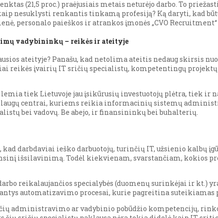
enktas (21,5 proc.) praėjusiais metais neturėjo darbo. To priežast
kaip nesuklysti renkantis tinkamą profesiją? Ką daryti, kad būt
ienė, personalo paieškos ir atrankos įmonės „CVO Recruitment“ 
vimų vadybininkų – reikės ir ateityje
ausios ateityje? Panašu, kad netolima ateitis nedaug skirsis nuo
ai reikės įvairių IT sričių specialistų, kompetentingų projektų
emia tiek Lietuvoje jau įsikūrusių investuotojų plėtra, tiek ir n
aslaugų centrai, kuriems reikia informacinių sistemų administr
listų bei vadovų. Be abejo, ir finansininkų bei buhalterių.
, kad darbdaviai ieško darbuotojų, turinčių IT, užsienio kalbų įg
nsinį išsilavinimą. Todėl kiekvienam, svarstančiam, kokios prof
darbo reikalaujančios specialybės (duomenų surinkėjai ir kt.) y
antys automatizavimo procesai, kurie pagreitina suteikiamas 
inčių administravimo ar vadybinio pobūdžio kompetencijų, rinko
 šių sričių specialistų paklausa nėra tokia didelė kaip IT sriti