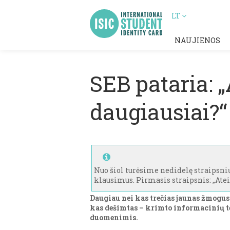
LT
NAUJIENOS
SEB pataria: „
daugiausiai?“
Nuo šiol turėsime nedidelę straipsnių
klausimus. Pirmasis straipsnis: „Atei
Daugiau nei kas trečias jaunas žmogus
kas dešimtas – krimto informacinių te
duomenimis.