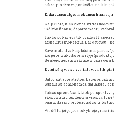
atkreipia dėmesį į anksčiau ne itin pak
Didžiausios algos mokamos finansų ir
Kaip žinia, kiekvienos srities vadovau
uždirba finansų departamentų vadovai,
Tuo tarpu karjerą tik pradėję IT special
atskaičius mokesčius. Dar daugiau – net
Save matantys kaip būsimus pardavėjus 
karjeros rinkodaros srityje (produktų v
Be abejo, nepamirškime ir gana gerų k
Nereikėtų visko vertinti vien tik pin
Galvojant apie ateities karjeros galimy
labiausiai apmokamos, galiausiai, ar jos
Tačiau sprendžiant, kiek perspektyvi yr
ekonominių tendencijų visumą. Ir ne tik
pagrindą savo profesionaliai ir turting
Vis dėlto, jeigu jau mokykloje yra sriti