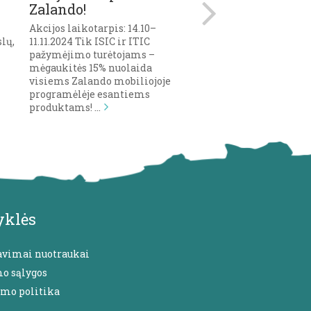
Zalando!
MUGĖ kviečia
ISIC’iečius!
Akcijos laikotarpis: 14.10–
lų,
11.11.2024 Tik ISIC ir ITIC
2024 m. gegužės 24 – 2
pažymėjimo turėtojams –
Lietuvoje vyks III – oj
mėgaukitės 15% nuolaida
tarptautinė MENO M
visiems Zalando mobiliojoje
programėlėje esantiems
produktams! …
yklės
avimai nuotraukai
mo sąlygos
umo politika