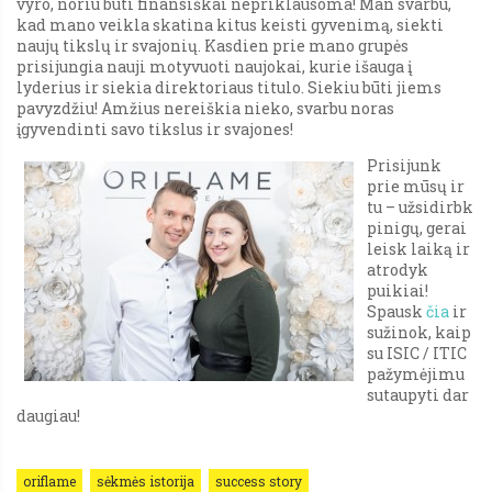
vyro, noriu būti finansiškai nepriklausoma! Man svarbu,
kad mano veikla skatina kitus keisti gyvenimą, siekti
naujų tikslų ir svajonių. Kasdien prie mano grupės
prisijungia nauji motyvuoti naujokai, kurie išauga į
lyderius ir siekia direktoriaus titulo. Siekiu būti jiems
pavyzdžiu! Amžius nereiškia nieko, svarbu noras
įgyvendinti savo tikslus ir svajones!
Prisijunk
prie mūsų ir
tu – užsidirbk
pinigų, gerai
leisk laiką ir
atrodyk
puikiai!
Spausk
čia
ir
sužinok, kaip
su ISIC / ITIC
pažymėjimu
sutaupyti dar
daugiau!
oriflame
sėkmės istorija
success story