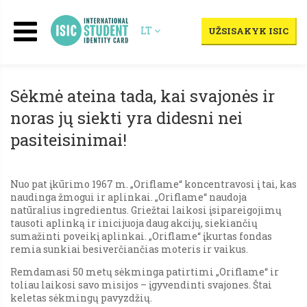
LT
UŽSISAKYK ISIC
Sėkmė ateina tada, kai svajonės ir
noras jų siekti yra didesni nei
pasiteisinimai!
Nuo pat įkūrimo 1967 m. „Oriflame“ koncentravosi į tai, kas
naudinga žmogui ir aplinkai. „Oriflame“ naudoja
natūralius ingredientus. Griežtai laikosi įsipareigojimų
tausoti aplinką ir inicijuoja daug akcijų, siekiančių
sumažinti poveikį aplinkai. „Oriflame“ įkurtas fondas
remia sunkiai besiverčiančias moteris ir vaikus.
Remdamasi 50 metų sėkminga patirtimi „Oriflame“ ir
toliau laikosi savo misijos – įgyvendinti svajones. Štai
keletas sėkmingų pavyzdžių.