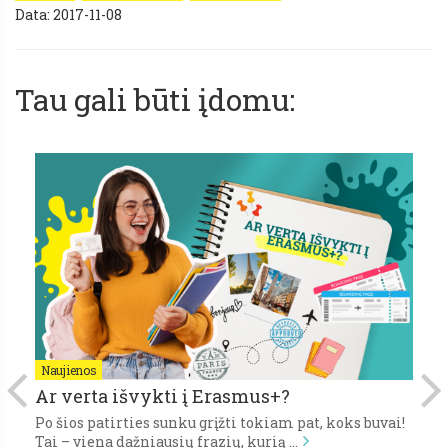
Data: 2017-11-08
Tau gali būti įdomu:
Naujienos
N
Ar verta išvykti į Erasmus+?
P
Po šios patirties sunku grįžti tokiam pat, koks buvai!
Pi
,
Tai – viena dažniausių frazių, kurią …
gy