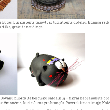
stas Euras. Linkusiems taupyti ar turintiems didelių, finansų 
tiška, gražu ir naudinga.
. Dovanų nupirkite belgiškų saldainių – tikrai neprašausite pro 
us žmonėms, kurie Jums yra brangūs. Paverskite artimųjų Kal