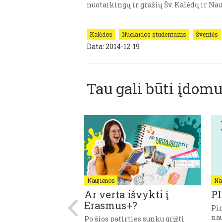
nuotaikingų ir gražių Šv. Kalėdų ir N
Kalėdos
Nuolaidos studentams
Šventės
Data: 2014-12-19
Tau gali būti įdomu
Naujienos
Na
AS CV: KAIP
Ar verta išvykti į
P
RTI?
Erasmus+?
Pi
na
 Tiek sekundžių
Po šios patirties sunku grįžti