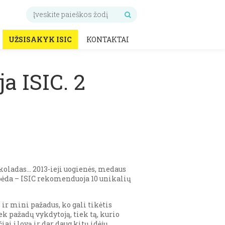
UŽSISAKYK ISIC
KONTAKTAI
a ISIC. 2
šokoladas… 2013-ieji uogienės, medaus
e bėda – ISIC rekomenduoja 10 unikalių
ir mini pažadus, ko gali tikėtis
k pažadų vykdytoją, tiek tą, kurio
i į lovą ir dar daug kitų idėjų.