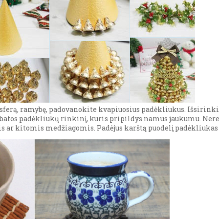
erą, ramybę, padovanokite kvapiuosius padėkliukus. Išsirinki
batos padėkliukų rinkinį, kuris pripildys namus jaukumu. Nere
 ar kitomis medžiagomis. Padėjus karštą puodelį padėkliukas 