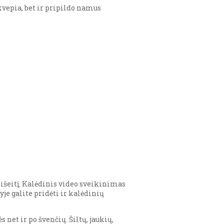
kvepia, bet ir pripildo namus
 išeitį. Kalėdinis video sveikinimas
yje galite pridėti ir kalėdinių
et ir po švenčių. Šiltų, jaukių,