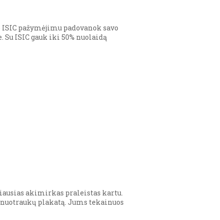
avo ISIC pažymėjimu padovanok savo
 Su ISIC gauk iki 50% nuolaidą
ausias akimirkas praleistas kartu.
og nuotraukų plakatą. Jums tekainuos