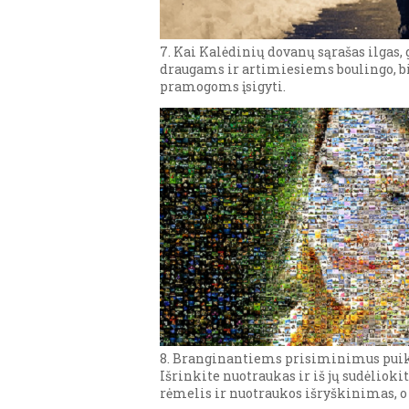
7. Kai Kalėdinių dovanų sąrašas ilgas
draugams ir artimiesiems boulingo, b
pramogoms įsigyti.
8. Branginantiems prisiminimus puiki
Išrinkite nuotraukas ir iš jų sudėliok
rėmelis ir nuotraukos išryškinimas, o 