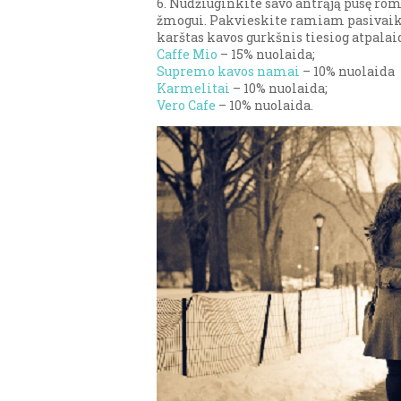
6. Nudžiuginkite savo antrąją pusę ro
žmogui. Pakvieskite ramiam pasivaikš
karštas kavos gurkšnis tiesiog atpalaid
Caffe Mio
– 15% nuolaida;
Supremo kavos namai
– 10% nuolaida
Karmelitai
– 10% nuolaida;
Vero Cafe
– 10% nuolaida.