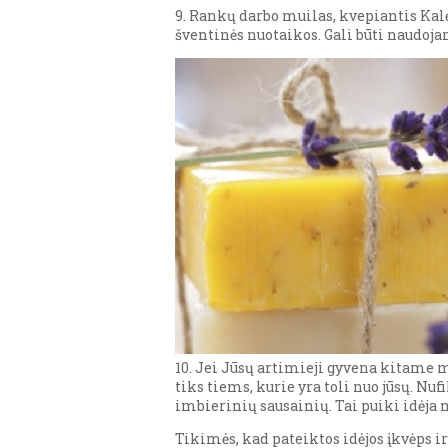
9. Rankų darbo muilas, kvepiantis Kal
šventinės nuotaikos. Gali būti naudojam
10. Jei Jūsų artimieji gyvena kitame m
tiks tiems, kurie yra toli nuo jūsų. Nuf
imbierinių sausainių. Tai puiki idėja n
Tikimės, kad pateiktos idėjos įkvėps i