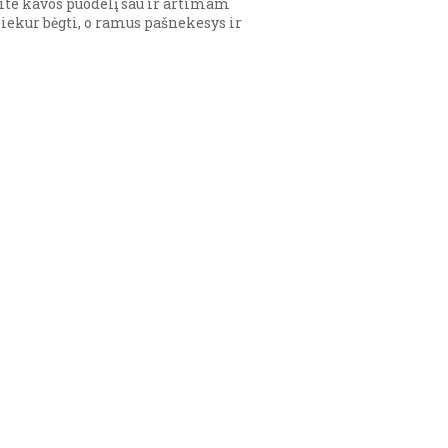
ite kavos puodelį sau ir artimam
ekur bėgti, o ramus pašnekesys ir