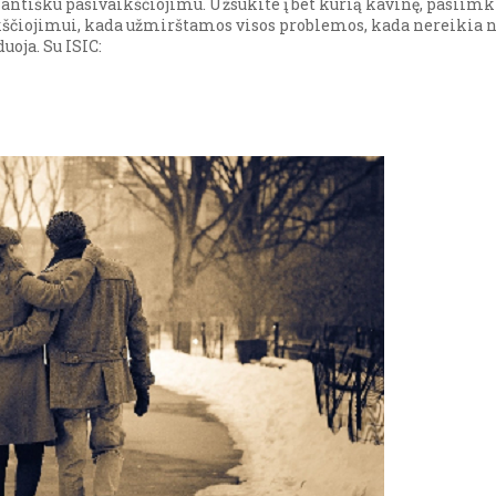
mantišku pasivaikščiojimu. Užsukite į bet kurią kavinę, pasiimk
čiojimui, kada užmirštamos visos problemos, kada nereikia ni
uoja. Su ISIC: