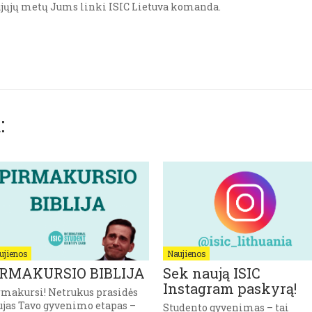
aujųjų metų Jums linki ISIC Lietuva komanda.
:
ujienos
Naujienos
IRMAKURSIO BIBLIJA
Sek naują ISIC
Instagram paskyrą!
rmakursi! Netrukus prasidės
ujas Tavo gyvenimo etapas –
Studento gyvenimas – tai