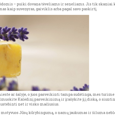
ėdomis – puiki dovana tėveliams ir seneliams. Jis tik skaniai 
as kaip suvenyras, gaiviklis arba pagal savo paskirtį.
ieste ar šalyje, o juos pasveikinti tampa sudėtinga, mes turime
ilmuokite Kalėdinį pasveikinimą ir įrašykite jį į diską, o siuntin
ustebinti net ir visko mačiusius.
r motyvuos Jūsų kūrybingumą, o namų jaukumas ir šiluma neblės n