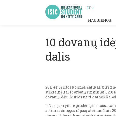
LT
NAUJIENOS
10 dovanų idė
dalis
2011-ieji šiltos kojinės, šalikas, pirš
stiklainėliai ir arbatų rinkiniai… 201
dovanų idėjų, kurios ne tik atneš Kalė
1. Norų skrynelė pradžiugins tuos, kam
artimas žmogus iš jūsų ateinančiais 20
norai pildysis. Nepraleiskite progos įt