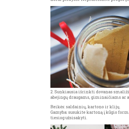
2. Sunkiausia išrinkti dovanas smaliži
abejingų draugams, giminaičiams ar an
Reikės: saldainių, kartono ir klijų.
Gamyba: susukite kartoną į kūgio formą 
tiesiog užsisakyti.