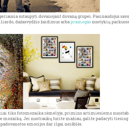
, geriausia sutaupyti dovanojant dovaną grupei. Pasinaudojus s
iliardo, dažasvydžio žaidimus arba
pramogas
nuotykių parkuose.
ai tiks fotomozaika rėmelyje, primins artimiesiems nuostabi
ite mozaiką. Jei nuotraukų turite mažiau, galite padaryti tiesi
padovanotos emocijos dar ilgai neišblės.