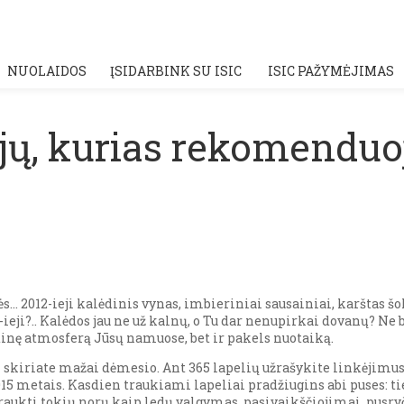
NUOLAIDOS
ĮSIDARBINK SU ISIC
ISIC PAŽYMĖJIMAS
jų, kurias rekomenduoj
tinės… 2012-ieji kalėdinis vynas, imbieriniai sausainiai, karštas 
4-ieji?.. Kalėdos jau ne už kalnų, o Tu dar nenupirkai dovanų? N
dinę atmosferą Jūsų namuose, bet ir pakels nuotaiką.
 skiriate mažai dėmesio. Ant 365 lapelių užrašykite linkėjimus 
15 metais. Kasdien traukiami lapeliai pradžiugins abi puses: tie
raukti tokių norų kaip ledų valgymas, pasivaikščiojimai, pusryčia