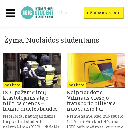
LT
UŽSISAKYK ISIC
Žyma: Nuolaidos studentams
Naujienos
Naujienos
ISIC pažymėjimų
Kaip naudotis
klastotojams atėjo
Vilniaus viešojo
niūrios dienos –
transporto bilietais
laukia didelės baudos
nuo sausio 1 d.
Neteisėtai naudojantiems
Primename, kad nuo sausio
tarptautinį studento
1 d. Vilniečio kortelė arba
pažymėjimą (ISIC) – didelės
ISIC pažymėjimas, kuriame