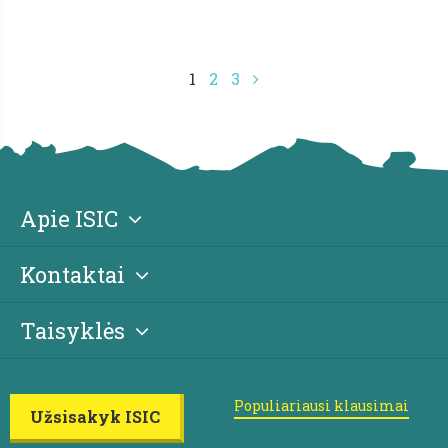
1
2
3
Apie ISIC
Kontaktai
Taisyklės
Populiariausi klausimai
Užsisakyk ISIC