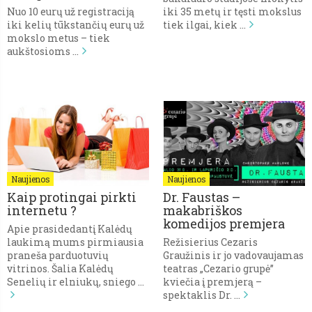
Nuo 10 eurų už registraciją
iki 35 metų ir tęsti mokslus
iki kelių tūkstančių eurų už
tiek ilgai, kiek …
mokslo metus – tiek
aukštosioms …
Naujienos
Naujienos
Kaip protingai pirkti
Dr. Faustas –
internetu ?
makabriškos
komedijos premjera
Apie prasidedantį Kalėdų
laukimą mums pirmiausia
Režisierius Cezaris
praneša parduotuvių
Graužinis ir jo vadovaujamas
vitrinos. Šalia Kalėdų
teatras „Cezario grupė”
Senelių ir elniukų, sniego …
kviečia į premjerą –
spektaklis Dr. …