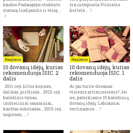
baudos Padaugėjus studento
yra integruota Vilniečio
statusą liudijančio ir teisę …
kortelė …
Naujienos
Naujienos
10 dovanų idėjų, kurias
10 dovanų idėjų, kurias
rekomenduoja ISIC. 2
rekomenduoja ISIC. 1
dalis
dalis
2011-ieji šiltos kojinės,
Ar jau turite dovanas
šalikas, pirštinės… 2012-ieji
visiems artimiesiems? Jei
kalėdinis vynas,
ne, pateikiame 10 kalėdinių
imbieriniai sausainiai,
dovanų idėjų: Labiausiai
karštas šokoladas… 2013-ieji
vertinamos …
uogienės, …