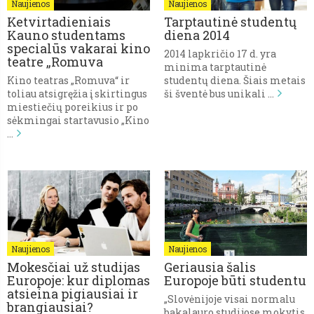
Naujienos
Naujienos
Ketvirtadieniais
Tarptautinė studentų
Kauno studentams
diena 2014
specialūs vakarai kino
2014 lapkričio 17 d. yra
teatre „Romuva
minima tarptautinė
Kino teatras „Romuva“ ir
studentų diena. Šiais metais
toliau atsigręžia į skirtingus
ši šventė bus unikali …
miestiečių poreikius ir po
sėkmingai startavusio „Kino
…
Naujienos
Naujienos
Mokesčiai už studijas
Geriausia šalis
Europoje: kur diplomas
Europoje būti studentu
atsieina pigiausiai ir
„Slovėnijoje visai normalu
brangiausiai?
bakalauro studijose mokytis