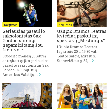
Naujienos
Naujienos
Geriausias pasaulio
Užupio Dramos Teatras
saksofonistas Sax
kviečia į paskutinį
Gordon surengs
spektaklį „Mėšlungis“
nepamirštamą šou
Užupio Dramos Teatras
Lietuvoje
lapkričio 20 d. 19:30 val.
Gruodžio mėnesį į Lietuvą
Teatro Saloje, adresu S.
antrąkart grįžta geriausias
Stanevičiaus g. 24, …
pasaulio saksofonistas Sax
Gordon iš Jungtinių
Amerikos Valstijų. …