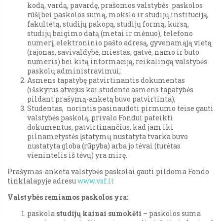
kodą, vardą, pavardę, prašomos valstybės paskolos
rūšį bei paskolos sumą, mokslo ir studijų instituciją,
fakultetą, studijų pakopą, studijų formą, kursą,
studijų baigimo datą (metai ir mėnuo), telefono
numerį, elektroninio pašto adresą, gyvenamąją vietą
(rajonas, savivaldybė, miestas, gatvė, namo ir buto
numeris) bei kitą informaciją, reikalingą valstybės
paskolų administravimui;
Asmens tapatybę patvirtinantis dokumentas
(išskyrus atvejus kai studento asmens tapatybės
pildant prašymą-anketą buvo patvirtinta);
Studentas, norintis pasinaudoti pirmumo teise gauti
valstybės paskolą, privalo Fondui pateikti
dokumentus, patvirtinančius, kad jam iki
pilnametystės įstatymų nustatyta tvarka buvo
nustatyta globa (rūpyba) arba jo tėvai (turėtas
vienintelis iš tėvų) yra mirę.
Prašymas-anketa valstybės paskolai gauti pildoma Fondo
tinklalapyje adresu
www.vsf.lt
Valstybės remiamos paskolos yra:
paskola
studijų kainai sumokėti
– paskolos suma