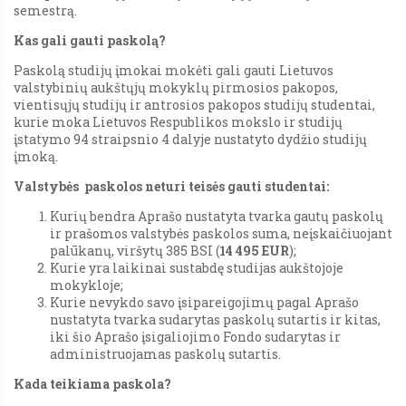
semestrą.
Kas gali gauti paskolą?
Paskolą studijų įmokai mokėti gali gauti Lietuvos
valstybinių aukštųjų mokyklų pirmosios pakopos,
vientisųjų studijų ir antrosios pakopos studijų studentai,
kurie moka Lietuvos Respublikos mokslo ir studijų
įstatymo 94 straipsnio 4 dalyje nustatyto dydžio studijų
įmoką.
Valstybės paskolos neturi teisės gauti studentai:
Kurių bendra Aprašo nustatyta tvarka gautų paskolų
ir prašomos valstybės paskolos suma, neįskaičiuojant
palūkanų, viršytų 385 BSI (
14 495 EUR
);
Kurie yra laikinai sustabdę studijas aukštojoje
mokykloje;
Kurie nevykdo savo įsipareigojimų pagal Aprašo
nustatyta tvarka sudarytas paskolų sutartis ir kitas,
iki šio Aprašo įsigaliojimo Fondo sudarytas ir
administruojamas paskolų sutartis.
Kada teikiama paskola?