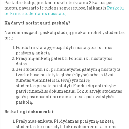
Paskola studijų įmokai mokėti teikiama 2 kartus per
metus, pavasario ir rudens semestruose, laikantis
Paskolų
teikimo studentams nuostatų
.
Ką daryti norint gauti paskolą?
Norėdamas gauti paskolą studijų įmokai mokėti, studentas
turi:
Fondo tinklalapyje užpildyti nustatytos formos
prašymą-anketą
Prašymą-anketą pateikti Fondui iki nustatytos
datos.
Jei studentui iki pilnametystės įstatymų nustatyta
tvarka buvo nustatyta globa (rūpyba) arba jo tėvai
(turėtas vienintelis iš tėvų) yra mirę,
studentas privalo pristatyti Fondui šią aplinkybę
patvirtinančius dokumentus. Tokiu atveju studentas
galės pasinaudoti pirmumo teise gauti valstybės
paskolą.
Reikalingi dokumentai:
Prašymas-anketa. Pildydamas prašymą-anketą
studentas turi nurodyti tokius duomenis: asmens