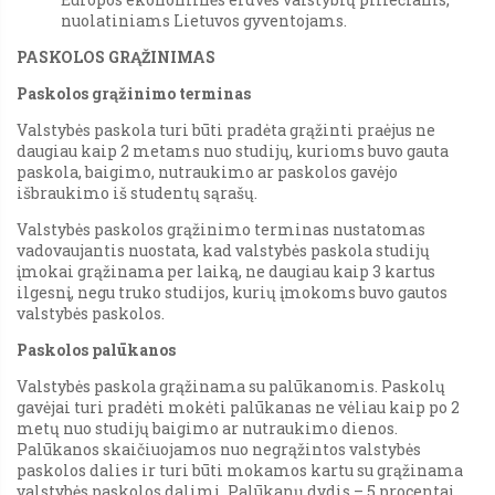
nuolatiniams Lietuvos gyventojams.
PASKOLOS GRĄŽINIMAS
Paskolos grąžinimo terminas
Valstybės paskola turi būti pradėta grąžinti praėjus ne
daugiau kaip 2 metams nuo studijų, kurioms buvo gauta
paskola, baigimo, nutraukimo ar paskolos gavėjo
išbraukimo iš studentų sąrašų.
Valstybės paskolos grąžinimo terminas nustatomas
vadovaujantis nuostata, kad valstybės paskola studijų
įmokai grąžinama per laiką, ne daugiau kaip 3 kartus
ilgesnį, negu truko studijos, kurių įmokoms buvo gautos
valstybės paskolos.
Paskolos palūkanos
Valstybės paskola grąžinama su palūkanomis. Paskolų
gavėjai turi pradėti mokėti palūkanas ne vėliau kaip po 2
metų nuo studijų baigimo ar nutraukimo dienos.
Palūkanos skaičiuojamos nuo negrąžintos valstybės
paskolos dalies ir turi būti mokamos kartu su grąžinama
valstybės paskolos dalimi. Palūkanų dydis – 5 procentai.