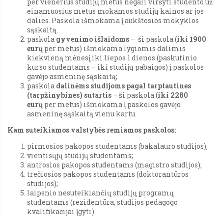
per vienerius studijų metus negali viršyti studento už
einamuosius metus mokamos studijų kainos ar jos
dalies. Paskola išmokama į aukštosios mokyklos
sąskaitą.
paskola
gyvenimo išlaidoms
– ši paskola (
iki 1900
eurų
per metus) išmokama lygiomis dalimis
kiekvieną mėnesį iki liepos 1 dienos (paskutinio
kurso studentams – iki studijų pabaigos) į paskolos
gavėjo asmeninę sąskaitą;
paskola
dalinėms studijoms pagal tarptautines
(tarpžinybines) sutartis
– ši paskola (
iki 2280
eurų
per metus) išmokama į paskolos gavėjo
asmeninę sąskaitą vienu kartu.
Kam suteikiamos valstybės remiamos paskolos:
pirmosios pakopos studentams (bakalauro studijos);
vientisųjų studijų studentams;
antrosios pakopos studentams (magistro studijos);
trečiosios pakopos studentams (doktorantūros
studijos);
laipsnio nesuteikiančių studijų programų
studentams (rezidentūra, studijos pedagogo
kvalifikacijai įgyti).