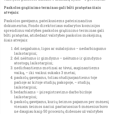
Paskolos grąžinimo terminas gali būti pratęstas šiais
atvejais:
Paskolos gavėjams, pateikusiems pateisinančius
dokumentus, Fondo direktoriaus sudarytos komisijos
sprendimu valstybės paskolos grąžinimo terminas gali
būti pratęstas, atidedant valstybės paskolos mokėjimą
šiais atvejais:
dėl neįgalumo, ligos ar sužalojimo – nedarbingumo
laikotarpiui;
dėl nėštumo ir gimdymo – nėštumo ir gimdymo
atostogų laikotarpiui;
nedirbantiems motinai ar tėvui, auginantiems
vaiką, – iki vaikui sukaks 3 metai;
paskolų gavėjams, toliau studijuojantiems toje
pačioje ar kitoje studijų pakopoje, – studijų
laikotarpiui;
bedarbiams – įsiregistravimo darbo biržoje
laikotarpiui;
paskolų gavėjams, kurių šeimos pajamos per mėnesį
vienam šeimos nariui pastaruosius 6 mėnesius buvo
ne daugiau kaip 50 procentų didesnės už valstybės