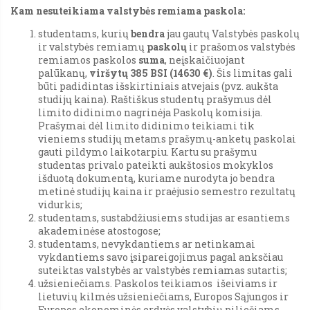
Kam nesuteikiama valstybės remiama paskola:
studentams, kurių
bendra
jau gautų Valstybės paskolų
ir valstybės remiamų
paskolų
ir prašomos valstybės
remiamos paskolos
suma
, neįskaičiuojant
palūkanų,
viršytų 385 BSI (14630 €)
. Šis limitas gali
būti padidintas išskirtiniais atvejais (pvz. aukšta
studijų kaina). Raštiškus studentų prašymus dėl
limito didinimo nagrinėja Paskolų komisija.
Prašymai dėl limito didinimo teikiami tik
vieniems studijų metams prašymų-anketų paskolai
gauti pildymo laikotarpiu. Kartu su prašymu
studentas privalo pateikti aukštosios mokyklos
išduotą dokumentą, kuriame nurodyta jo bendra
metinė studijų kaina ir praėjusio semestro rezultatų
vidurkis;
studentams, sustabdžiusiems studijas ar esantiems
akademinėse atostogose;
studentams, nevykdantiems ar netinkamai
vykdantiems savo įsipareigojimus pagal anksčiau
suteiktas valstybės ar valstybės remiamas sutartis;
užsieniečiams. Paskolos teikiamos išeiviams ir
lietuvių kilmės užsieniečiams, Europos Sąjungos ir
Europos ekonominės erdvės valstybių piliečiams,