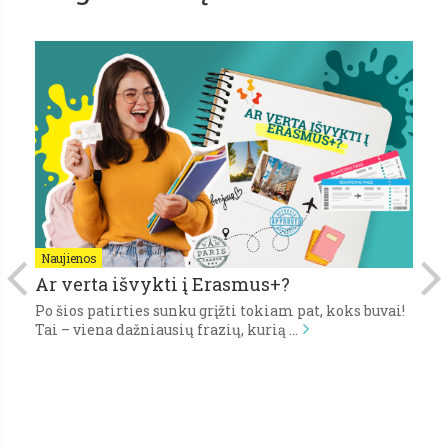
Naujienos
N
Ar verta išvykti į Erasmus+?
P
Po šios patirties sunku grįžti tokiam pat, koks buvai!
Pi
,
Tai – viena dažniausių frazių, kurią …
gy
s