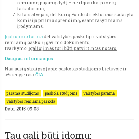
remiamų pajamų dydį, – ne ilgiau kaip metų
laikotarpiui;
kitais atvejais, dėl kurių Fondo direktoriaus sudaryta
komisija priima sprendimą, esant rašytiniams
įrodymams.
Įgaliojimo forma
dėl valstybės paskolų ir valstybės
remiamų paskolų gavimo dokumentų
tvarkymo.
Įgaliojimas turi būti patvirtintas notaro.
Daugiau informacijos
Naujausią straipsnį apie paskolas studijoms Lietuvoje ir
užsienyje rasi
ČIA.
parama studijoms
paskola studijoms
valstybės parama
valstybės remiama paskola
Data: 2015-09-08
Tau gali būti įdomu: