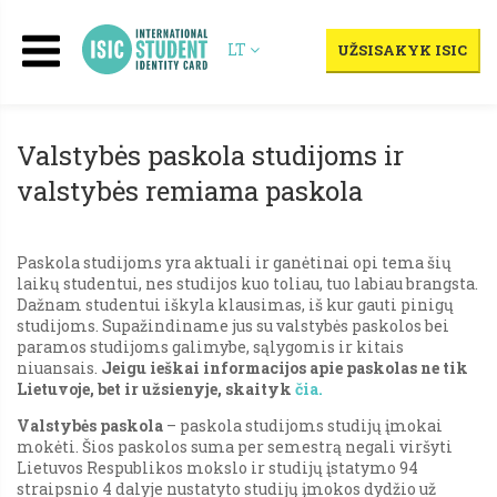
LT
UŽSISAKYK ISIC
Valstybės paskola studijoms ir
valstybės remiama paskola
Paskola studijoms yra aktuali ir ganėtinai opi tema šių
laikų studentui, nes studijos kuo toliau, tuo labiau brangsta.
Dažnam studentui iškyla klausimas, iš kur gauti pinigų
studijoms. Supažindiname jus su valstybės paskolos bei
paramos studijoms galimybe, sąlygomis ir kitais
niuansais.
Jeigu ieškai informacijos apie paskolas ne tik
Lietuvoje, bet ir užsienyje, skaityk
čia.
Valstybės paskola
– paskola studijoms studijų įmokai
mokėti. Šios paskolos suma per semestrą negali viršyti
Lietuvos Respublikos mokslo ir studijų įstatymo 94
straipsnio 4 dalyje nustatyto studijų įmokos dydžio už