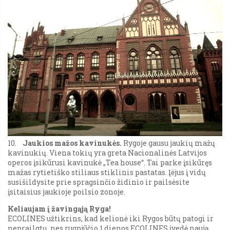
10.
Jaukios mažos kavinukės.
Rygoje gausu jaukių mažų
kavinukių. Viena tokių yra greta Nacionalinės Latvijos
operos įsikūrusi kavinukė „Tea house“. Tai parke įsikūręs
mažas rytietiško stiliaus stiklinis pastatas. Įėjus į vidų
susišildysite prie spragsinčio židinio ir pailsėsite
įsitaisius jaukioje poilsio zonoje.
Keliaujam į žavingąją Ryga!
ECOLINES užtikrins, kad kelionė iki Rygos būtų patogi ir
neprailgtų, nes rugpjūčio 1 dienos ECOLINES įvedė naują