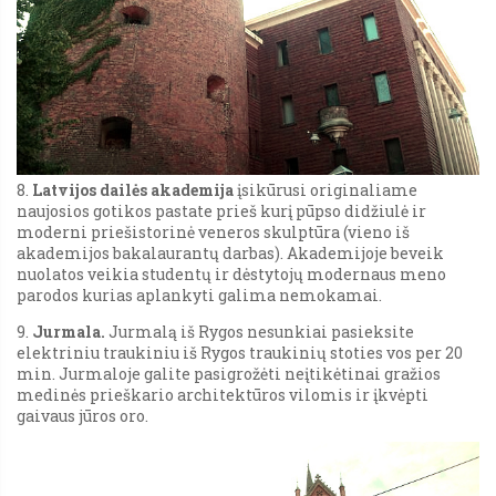
8.
Latvijos dailės akademija
įsikūrusi originaliame
naujosios gotikos pastate prieš kurį pūpso didžiulė ir
moderni priešistorinė veneros skulptūra (vieno iš
akademijos bakalaurantų darbas). Akademijoje beveik
nuolatos veikia studentų ir dėstytojų modernaus meno
parodos kurias aplankyti galima nemokamai.
9.
Jurmala.
Jurmalą iš Rygos nesunkiai pasieksite
elektriniu traukiniu iš Rygos traukinių stoties vos per 20
min. Jurmaloje galite pasigrožėti neįtikėtinai gražios
medinės prieškario architektūros vilomis ir įkvėpti
gaivaus jūros oro.