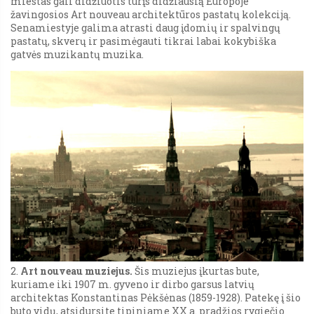
miestas gali didžiuotis turįs didžiausią Europoje
žavingosios Art nouveau architektūros pastatų kolekciją.
Senamiestyje galima atrasti daug įdomių ir spalvingų
pastatų, skverų ir pasimėgauti tikrai labai kokybiška
gatvės muzikantų muzika.
2.
Art nouveau muziejus.
Šis muziejus įkurtas bute,
kuriame iki 1907 m. gyveno ir dirbo garsus latvių
architektas Konstantinas Pėkšėnas (1859-1928). Patekę į šio
buto vidų, atsidursite tipiniame XX a. pradžios rygiečio