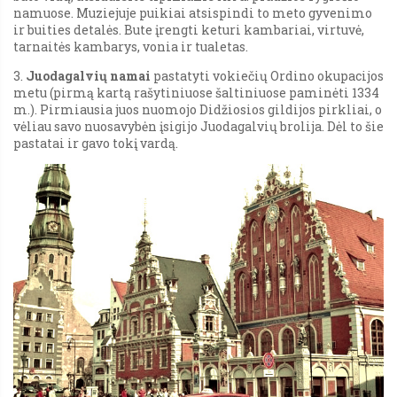
namuose. Muziejuje puikiai atsispindi to meto gyvenimo
ir buities detalės. Bute įrengti keturi kambariai, virtuvė,
tarnaitės kambarys, vonia ir tualetas.
3.
Juodagalvių namai
pastatyti vokiečių Ordino okupacijos
metu (pirmą kartą rašytiniuose šaltiniuose paminėti 1334
m.). Pirmiausia juos nuomojo Didžiosios gildijos pirkliai, o
vėliau savo nuosavybėn įsigijo Juodagalvių brolija. Dėl to šie
pastatai ir gavo tokį vardą.