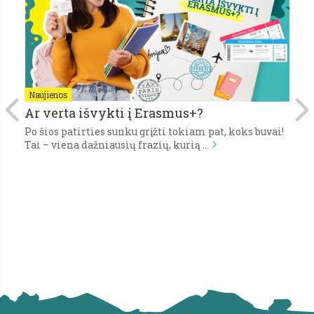
Naujienos
N
Ar verta išvykti į Erasmus+?
P
Po šios patirties sunku grįžti tokiam pat, koks buvai!
Pi
,
Tai – viena dažniausių frazių, kurią …
gy
s