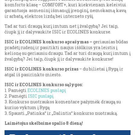
komforto klasę – COMFORT+, kuri kiekvienam keleiviui
garantuoja asmeninį išmanųjį įrenginį, nemokamą kavą
ir arbatą, elektros lizdą bei interneto ryšį.
Tad ar turi draugą kurį imtum net į žvalgybą? Jei taip,
čiupk jį ir dalyvaukite ISIC ir ECOLINES konkurse.
ISIC ir ECOLINES konkurso aprašymas –
geriausias būdas
pradėtį rudenį ir pasitikti naujus iššūkius yra leistis į
kelionę su geriausiu draugu. Tad ar turi draugą kurį imtum į
žvalgybą? Jei taip, čiupk jį ir dalyvaukite konkurse!
ISIC ir ECOLINES konkurso prizas
– du bilietai į Rygą ir
atgal iš pasirinkto miesto.
ISIC ir ECOLINES konkurso sąlygos:
1. Pamėgti
ECOLINES puslapį
2. Pamėgti
ISIC puslapį
3. Konkurso nuotraukos komentare pažymėk draugą su
kuriuo vyktum į Rygą
3. Spausti „Patinka“ ir „Dalintis“ konkurso nuotrauką.
Laimėtojus skelbsime spalio 8 dieną!