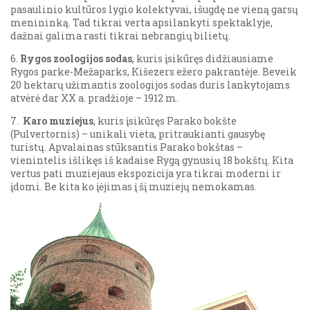
pasaulinio kultūros lygio kolektyvai, išugdę ne vieną garsų
menininką. Tad tikrai verta apsilankyti spektaklyje,
dažnai galima rasti tikrai nebrangių bilietų.
6.
Rygos zoologijos sodas
, kuris įsikūręs didžiausiame
Rygos parke-Mežaparks, Kišezers ežero pakrantėje. Beveik
20 hektarų užimantis zoologijos sodas duris lankytojams
atvėrė dar XX a. pradžioje – 1912 m.
7.
Karo muziejus
, kuris įsikūręs Parako bokšte
(Pulvertornis) – unikali vieta, pritraukianti gausybę
turistų. Apvalainas stūksantis Parako bokštas –
vienintelis išlikęs iš kadaise Rygą gynusių 18 bokštų. Kita
vertus pati muziejaus ekspozicija yra tikrai moderni ir
įdomi. Be kita ko įėjimas į šį muziejų nemokamas.