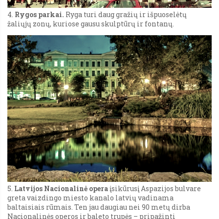
4.
Rygos parkai.
Ryga turi daug gražių ir išpuoselėtų
žaliųjų zonų, kuriose gausu skulptūrų ir fontanų.
5.
Latvijos Nacionalinė opera
įsikūrusį Aspazijos bulvare
greta vaizdingo miesto kanalo latvių vadinama
baltaisiais rūmais. Ten jau daugiau nei 90 metų dirba
Nacionalinės operos ir baleto trupės – pripažinti