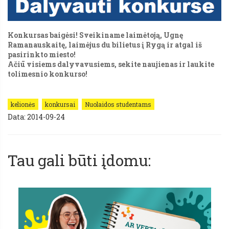
Konkursas baigėsi! Sveikiname laimėtoją, Ugnę
Ramanauskaitę, laimėjus du bilietus į Rygą ir atgal iš
pasirinkto miesto!
Ačiū visiems dalyvavusiems, sekite naujienas ir laukite
tolimesnio konkurso!
kelionės
konkursai
Nuolaidos studentams
Data: 2014-09-24
Tau gali būti įdomu: