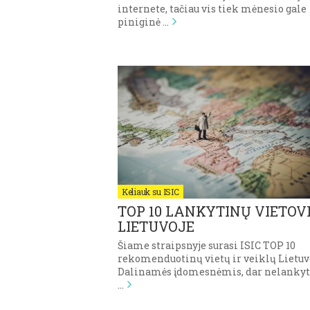
internete, tačiau vis tiek mėnesio gale
piniginė …
Keliauk su ISIC
TOP 10 LANKYTINŲ VIETOV
LIETUVOJE
Šiame straipsnyje surasi ISIC TOP 10
rekomenduotinų vietų ir veiklų Lietuv
Dalinamės įdomesnėmis, dar nelanky
…