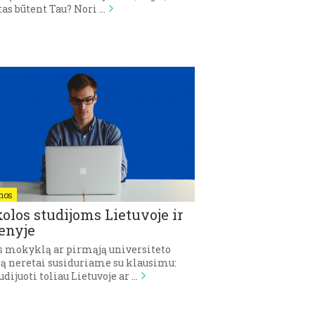
as būtent Tau? Nori …
nos
olos studijoms Lietuvoje ir
enyje
s mokyklą ar pirmąją universiteto
ą neretai susiduriame su klausimu:
udijuoti toliau Lietuvoje ar …