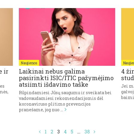
Naujienos
Naujie
 ir
Laikinai nebus galima
4 ži
pasirinkti ISIC/ITIC pažymėjimo
stud
atsiimti išdavimo taške
mes
Jei mą
mės,
galvoj
Rūpindamiesi Jūsų saugumu ir sveikata bei
baimių
vadovaudamiesi rekomendacijomis dėl
koronaviruso plitimo prevencijos
pranešame, jog nuo …
1
2
3
4
5
…
38