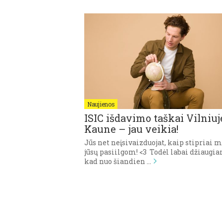
Naujienos
ISIC išdavimo taškai Vilniuje
Kaune – jau veikia!
Jūs net neįsivaizduojat, kaip stipriai 
jūsų pasiilgom! <3 Todėl labai džiaugia
kad nuo šiandien …