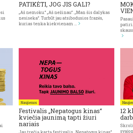
PATIKĖTI, JOG JIS GALI?
MOK
VIE
esi
„Aš nemoku.“ „Aš nežinau“. „Man šis dalykas
ius
nesiseka“. Turbūt jau atsibodusios frazės,
Pasaul
kurias tenka kiekvienam …
patir
skaus
Naujienos
Naujie
Festivalis „Nepatogus kinas“
12 k
kviečia jaunimą tapti žiuri
darb
nariais
ai
Skrol
svajon
Jau trečią kartą festivalis „Nepatogus kinas“