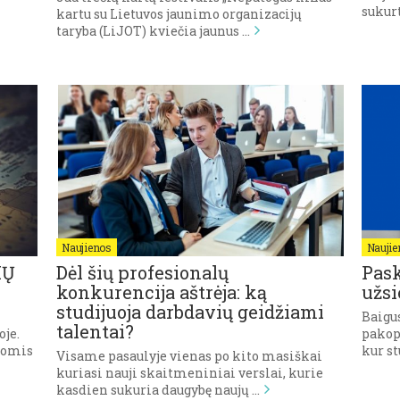
sukurt
kartu su Lietuvos jaunimo organizacijų
taryba (LiJOT) kviečia jaunus …
Naujienos
Naujie
IŲ
Dėl šių profesionalų
Pask
konkurencija aštrėja: ką
užsi
studijuoja darbdavių geidžiami
Baigu
talentai?
oje.
pakop
tomis
kur st
Visame pasaulyje vienas po kito masiškai
kuriasi nauji skaitmeniniai verslai, kurie
kasdien sukuria daugybę naujų …