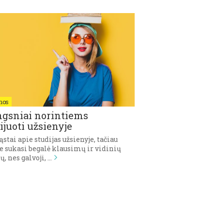
nos
ngsniai norintiems
ijuoti užsienyje
stai apie studijas užsienyje, tačiau
e sukasi begalė klausimų ir vidinių
, nes galvoji, …