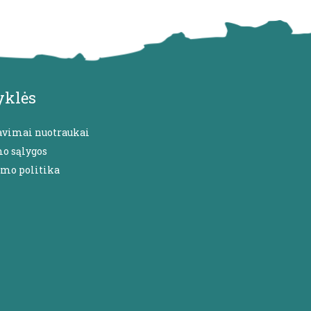
yklės
avimai nuotraukai
mo sąlygos
umo politika