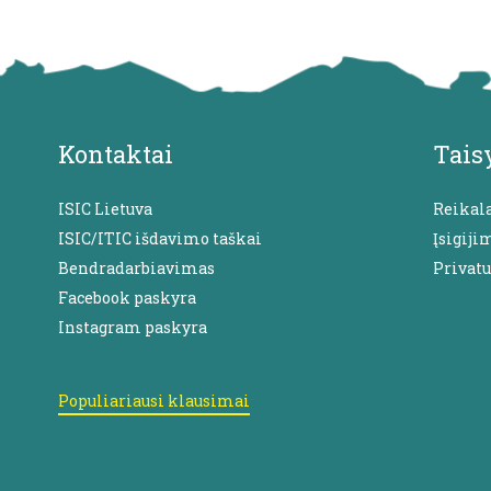
Kontaktai
Tais
ISIC Lietuva
Reikal
ISIC/ITIC išdavimo taškai
Įsigiji
Bendradarbiavimas
Privat
Facebook paskyra
Instagram paskyra
Populiariausi klausimai