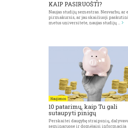
KAIP PASIRUOŠTI?
Naujas studijų semestras. Nesvarbu, ar 
pirmakursis, ar jau skaičiuoji paskutin
metus universitete, naujas studijų …
Naujienos
10 patarimų, kaip Tu gali
sutaupyti pinigų
Perskaitei daugybę straipsnių, dalyvav
seminaruose ir domėjaisi informacija