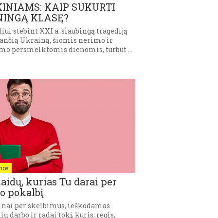
INIAMS: KAIP SUKURTI
NINGĄ KLASĘ?
iui stebint XXI a. siaubingą tragediją
iančią Ukrainą, šiomis nerimo ir
mo persmelktomis dienomis, turbūt …
nos
laidų, kurias Tu darai per
o pokalbį
inai per skelbimus, ieškodamas
ių darbo ir radai tokį, kuris, regis,