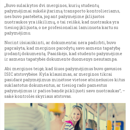
„Buvo sulaikytos dvi merginos, kurių studentų
pažymėjimai sukėlė įtarimą transporto kontrolieriams,
nes buvo pastebėta, jog ant pažymėjime įklijuotos
nuotraukos yra iškilimų, o tai reiškė, kad nuotrauka yra
tiesiog įklijuota, o ne profesionaliai laminuota kartu su
pažymėjimu.
Norint išsiaiškinti, ar dokumentai nėra padirbti, buvo
paprašyta, kad merginos parodytų savo asmens tapatybę
įrodantį dokumentą. Paaiškėjo, kad studento pažymėjime
ir asmens tapatybės dokumente duomenys nesutampa.
Abi merginos teigė, kad šiuos pažymėjimus buvo gavusios
ISIC atstovybėse. Kyla klausimas, ar merginos tikrai
pasidarė pažymėjimus minėtose vietose atsinešusios kitus
suklastotus dokumentus, ar tiesiog rado pamestus
pažymėjimus ir pačios bandė įsiklijuoti savo nuotraukas“, –
sakė kontrolės skyriaus atstovas.