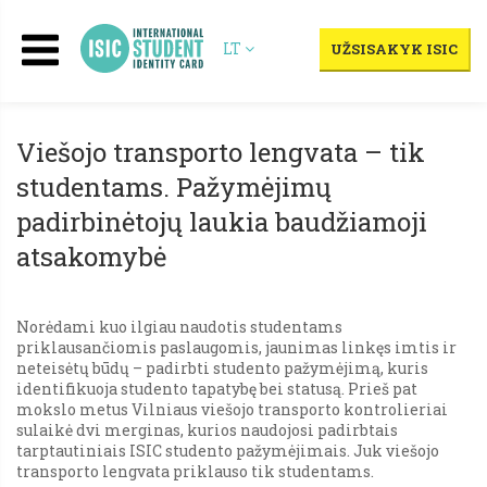
LT
UŽSISAKYK ISIC
Viešojo transporto lengvata – tik
studentams. Pažymėjimų
padirbinėtojų laukia baudžiamoji
atsakomybė
Norėdami kuo ilgiau naudotis studentams
priklausančiomis paslaugomis, jaunimas linkęs imtis ir
neteisėtų būdų – padirbti studento pažymėjimą, kuris
identifikuoja studento tapatybę bei statusą. Prieš pat
mokslo metus Vilniaus viešojo transporto kontrolieriai
sulaikė dvi merginas, kurios naudojosi padirbtais
tarptautiniais ISIC studento pažymėjimais. Juk viešojo
transporto lengvata priklauso tik studentams.