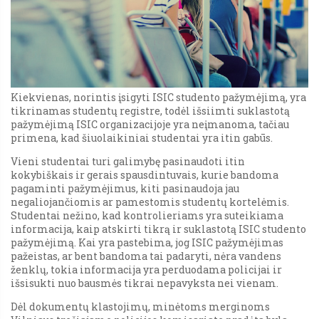
Kiekvienas, norintis įsigyti ISIC studento pažymėjimą, yra
tikrinamas studentų registre, todėl išsiimti suklastotą
pažymėjimą ISIC organizacijoje yra neįmanoma, tačiau
primena, kad šiuolaikiniai studentai yra itin gabūs.
Vieni studentai turi galimybę pasinaudoti itin
kokybiškais ir gerais spausdintuvais, kurie bandoma
pagaminti pažymėjimus, kiti pasinaudoja jau
negaliojančiomis ar pamestomis studentų kortelėmis.
Studentai nežino, kad kontrolieriams yra suteikiama
informacija, kaip atskirti tikrą ir suklastotą ISIC studento
pažymėjimą. Kai yra pastebima, jog ISIC pažymėjimas
pažeistas, ar bent bandoma tai padaryti, nėra vandens
ženklų, tokia informacija yra perduodama policijai ir
išsisukti nuo bausmės tikrai nepavyksta nei vienam.
Dėl dokumentų klastojimų, minėtoms merginoms