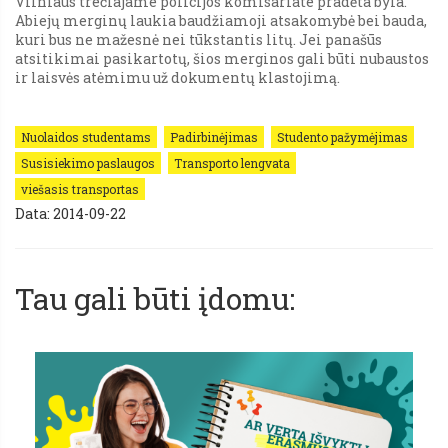
Vilniaus trečiajame policijos komisariate pradėta byla.
Abiejų merginų laukia baudžiamoji atsakomybė bei bauda,
kuri bus ne mažesnė nei tūkstantis litų. Jei panašūs
atsitikimai pasikartotų, šios merginos gali būti nubaustos
ir laisvės atėmimu už dokumentų klastojimą.
Nuolaidos studentams
Padirbinėjimas
Studento pažymėjimas
Susisiekimo paslaugos
Transporto lengvata
viešasis transportas
Data: 2014-09-22
Tau gali būti įdomu: