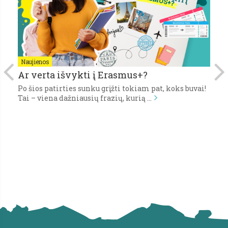
Naujienos
N
Ar verta išvykti į Erasmus+?
P
Po šios patirties sunku grįžti tokiam pat, koks buvai!
Pi
,
Tai – viena dažniausių frazių, kurią …
gy
s