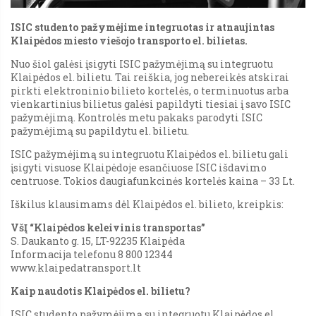
ISIC studento pažymėjime integruotas ir atnaujintas
Klaipėdos miesto viešojo transporto el. bilietas.
Nuo šiol galėsi įsigyti ISIC pažymėjimą su integruotu
Klaipėdos el. bilietu. Tai reiškia, jog nebereikės atskirai
pirkti elektroninio bilieto kortelės, o terminuotus arba
vienkartinius bilietus galėsi papildyti tiesiai į savo ISIC
pažymėjimą. Kontrolės metu pakaks parodyti ISIC
pažymėjimą su papildytu el. bilietu.
ISIC pažymėjimą su integruotu Klaipėdos el. bilietu gali
įsigyti visuose Klaipėdoje esančiuose ISIC išdavimo
centruose. Tokios daugiafunkcinės kortelės kaina – 33 Lt.
Iškilus klausimams dėl Klaipėdos el. bilieto, kreipkis:
VšĮ “Klaipėdos keleivinis transportas”
S. Daukanto g. 15, LT-92235 Klaipėda
Informacija telefonu 8 800 12344
www.klaipedatransport.lt
Kaip naudotis Klaipėdos el. bilietu?
ISIC studento pažymėjimą su integruotu Klaipėdos el.