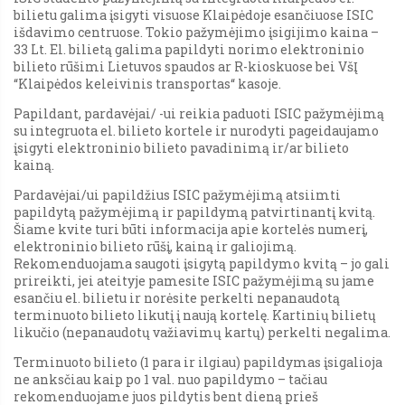
bilietu galima įsigyti visuose Klaipėdoje esančiuose ISIC
išdavimo centruose. Tokio pažymėjimo įsigijimo kaina –
33 Lt. El. bilietą galima papildyti norimo elektroninio
bilieto rūšimi Lietuvos spaudos ar R-kioskuose bei VšĮ
“Klaipėdos keleivinis transportas“ kasoje.
Papildant, pardavėjai/ -ui reikia paduoti ISIC pažymėjimą
su integruota el. bilieto kortele ir nurodyti pageidaujamo
įsigyti elektroninio bilieto pavadinimą ir/ar bilieto
kainą.
Pardavėjai/ui papildžius ISIC pažymėjimą atsiimti
papildytą pažymėjimą ir papildymą patvirtinantį kvitą.
Šiame kvite turi būti informacija apie kortelės numerį,
elektroninio bilieto rūšį, kainą ir galiojimą.
Rekomenduojama saugoti įsigytą papildymo kvitą – jo gali
prireikti, jei ateityje pamesite ISIC pažymėjimą su jame
esančiu el. bilietu ir norėsite perkelti nepanaudotą
terminuoto bilieto likutį į naują kortelę. Kartinių bilietų
likučio (nepanaudotų važiavimų kartų) perkelti negalima.
Terminuoto bilieto (1 para ir ilgiau) papildymas įsigalioja
ne anksčiau kaip po 1 val. nuo papildymo – tačiau
rekomenduojame juos pildytis bent dieną prieš