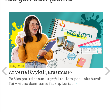
Naujienos
N
Ar verta išvykti į Erasmus+?
A
I
Po šios patirties sunku grįžti tokiam pat, koks buvai!
ą
Tai – viena dažniausių frazių, kurią …
20
t