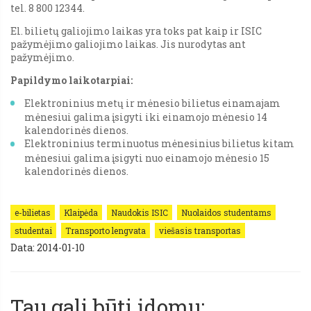
tel. 8 800 12344.
El. bilietų galiojimo laikas yra toks pat kaip ir ISIC
pažymėjimo galiojimo laikas. Jis nurodytas ant
pažymėjimo.
Papildymo laikotarpiai:
Elektroninius metų ir mėnesio bilietus einamajam
mėnesiui galima įsigyti iki einamojo mėnesio 14
kalendorinės dienos.
Elektroninius terminuotus mėnesinius bilietus kitam
mėnesiui galima įsigyti nuo einamojo mėnesio 15
kalendorinės dienos.
e-bilietas
Klaipėda
Naudokis ISIC
Nuolaidos studentams
studentai
Transporto lengvata
viešasis transportas
Data: 2014-01-10
Tau gali būti įdomu: