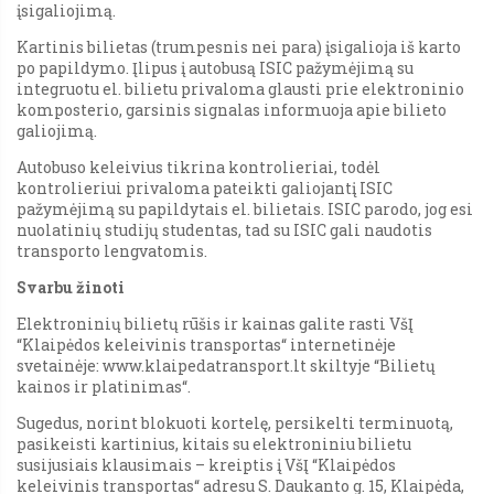
įsigaliojimą.
Kartinis bilietas (trumpesnis nei para) įsigalioja iš karto
po papildymo. Įlipus į autobusą ISIC pažymėjimą su
integruotu el. bilietu privaloma glausti prie elektroninio
komposterio, garsinis signalas informuoja apie bilieto
galiojimą.
Autobuso keleivius tikrina kontrolieriai, todėl
kontrolieriui privaloma pateikti galiojantį ISIC
pažymėjimą su papildytais el. bilietais. ISIC parodo, jog esi
nuolatinių studijų studentas, tad su ISIC gali naudotis
transporto lengvatomis.
Svarbu žinoti
Elektroninių bilietų rūšis ir kainas galite rasti VšĮ
“Klaipėdos keleivinis transportas“ internetinėje
svetainėje: www.klaipedatransport.lt skiltyje “Bilietų
kainos ir platinimas“.
Sugedus, norint blokuoti kortelę, persikelti terminuotą,
pasikeisti kartinius, kitais su elektroniniu bilietu
susijusiais klausimais – kreiptis į VšĮ “Klaipėdos
keleivinis transportas“ adresu S. Daukanto g. 15, Klaipėda,