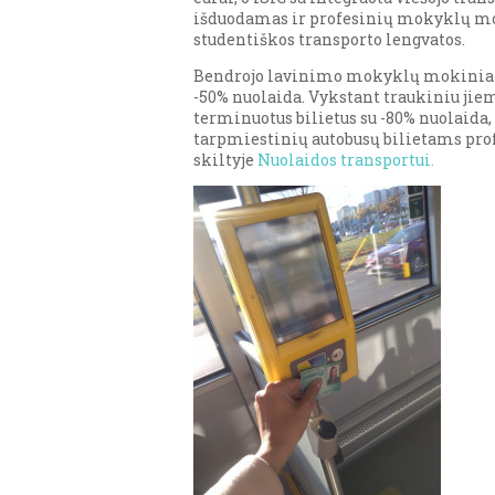
išduodamas ir profesinių mokyklų mo
studentiškos transporto lengvatos.
Bendrojo lavinimo mokyklų mokiniai vi
-50% nuolaida. Vykstant traukiniu jie
terminuotus bilietus su -80% nuolaida,
tarpmiestinių autobusų bilietams pro
skiltyje
Nuolaidos transportui.