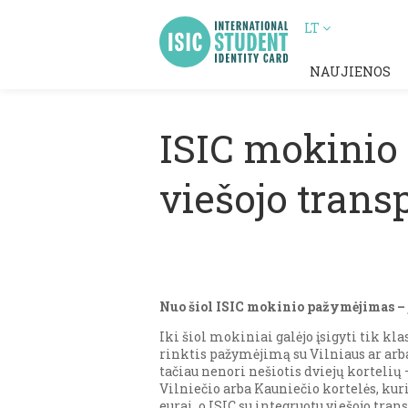
LT
NAUJIENOS
ISIC mokinio
viešojo transp
Nuo šiol ISIC mokinio pažymėjimas – j
Iki šiol mokiniai galėjo įsigyti tik k
rinktis pažymėjimą su Vilniaus ar arba
tačiau nenori nešiotis dviejų kortelių
Vilniečio arba Kauniečio kortelės, kur
eurai, o ISIC su integruotu viešojo tra