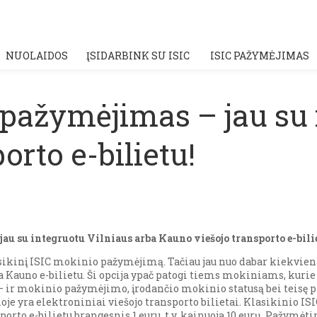
NUOLAIDOS
ĮSIDARBINK SU ISIC
ISIC PAŽYMĖJIMAS
 pažymėjimas – jau su 
orto e-bilietu!
au su integruotu Vilniaus arba Kauno viešojo transporto e-bili
lasikinį ISIC mokinio pažymėjimą. Tačiau jau nuo dabar kiekvie
 Kauno e-bilietu. Ši opcija ypač patogi tiems mokiniams, kurie 
 – ir mokinio pažymėjimo, įrodančio mokinio statusą bei teisę pi
ioje yra elektroniniai viešojo transporto bilietai. Klasikinio 
nsporto e-bilietu brangesnis 1 euru, t.y. kainuoja 10 eurų. Pažym