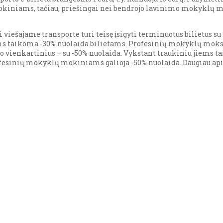
kiniams, tačiau, priešingai nei bendrojo lavinimo mokyklų m
ešajame transporte turi teisę įsigyti terminuotus bilietus su -
ms taikoma -30% nuolaida bilietams. Profesinių mokyklų mokslei
 o vienkartinius – su -50% nuolaida. Vykstant traukiniu jiems t
fesinių mokyklų mokiniams galioja -50% nuolaida. Daugiau apie