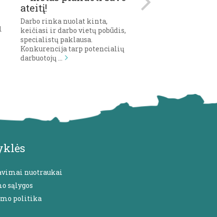
ateitį!
2016
Darbo rinka nuolat kinta,
ISIC Lietuva komand
l
keičiasi ir darbo vietų pobūdis,
festivalyje Loftas Fes
specialistų paklausa.
Dalinamės įspūdžiais
Konkurencija tarp potencialių
akimirkomis iš rengi
darbuotojų …
…
yklės
avimai nuotraukai
mo sąlygos
umo politika