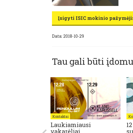
Įsigyti ISIC mokinio pažymėj
Data: 2018-10-29
Tau gali būti įdomu
Kontaktai
Ko
 | „Kitokių
Laukiamiausi
12
ėjimų“ autorius
vakarėliai
su