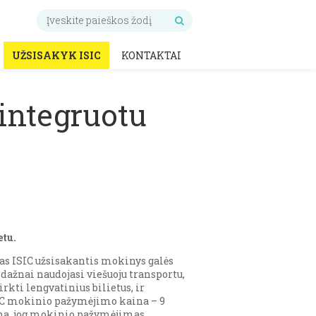
UŽSISAKYK ISIC
KONTAKTAI
integruotu
etu.
nas ISIC užsisakantis mokinys galės
dažnai naudojasi viešuoju transportu,
rkti lengvatinius bilietus, ir
ISIC mokinio pažymėjimo kaina – 9
ėtina, jog mokinio pažymėjimas