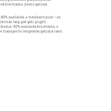
oksleiviams, jiems galioja
80% nuolaida, o vienkartinius – su
viai taip pat gali įsigyti
aikoma -50% nuolaida bilietams, o
 transporto lengvatas galima rasti