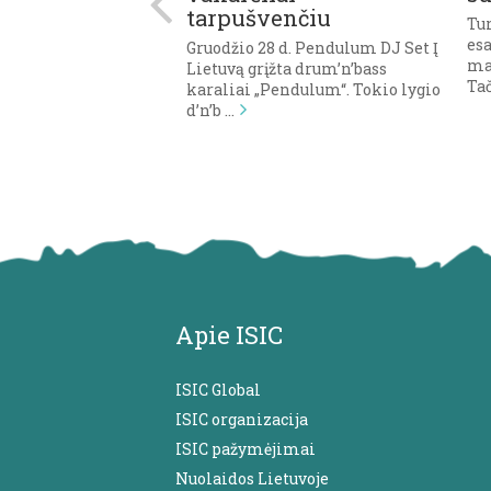
is: norėjau
tarpušvenčiu
Tu
ai, kas paliktų
es
Gruodžio 28 d. Pendulum DJ Set Į
audą žemėje
ma
Lietuvą grįžta drum’n’bass
Tač
karaliai „Pendulum“. Tokio lygio
ius metus iš gimtųjų
d’n’b …
uną studijuoti atvykęs
lis, veikiausiai,
 …
Apie ISIC
ISIC Global
ISIC organizacija
ISIC pažymėjimai
Nuolaidos Lietuvoje