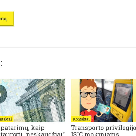
imą
:
ntaktai
Kontaktai
 patarimų, kaip
Transporto privilegij
taupyti „neskaudžiai“
ISIC mokiniams