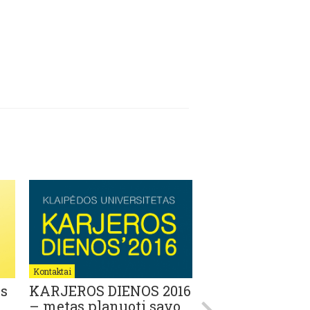
Kontaktai
Kontaktai
os
KARJEROS DIENOS 2016
#vasarasuISIC
– metas planuoti savo
akimirkos iš Lo