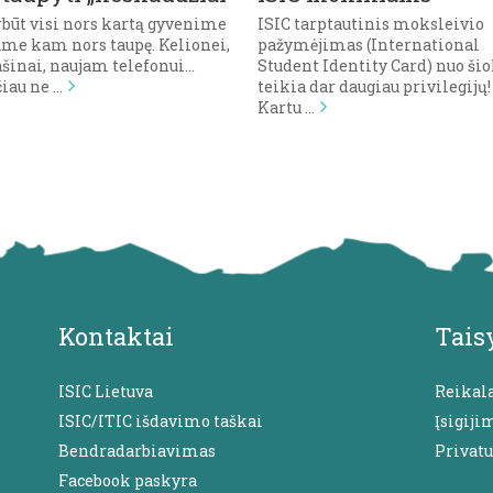
rbūt visi nors kartą gyvenime
ISIC tarptautinis moksleivio
ame kam nors taupę. Kelionei,
pažymėjimas (International
šinai, naujam telefonui…
Student Identity Card) nuo šio
iau ne …
teikia dar daugiau privilegijų!
Kartu …
Kontaktai
Tais
ISIC Lietuva
Reikal
ISIC/ITIC išdavimo taškai
Įsigiji
Bendradarbiavimas
Privat
Facebook paskyra