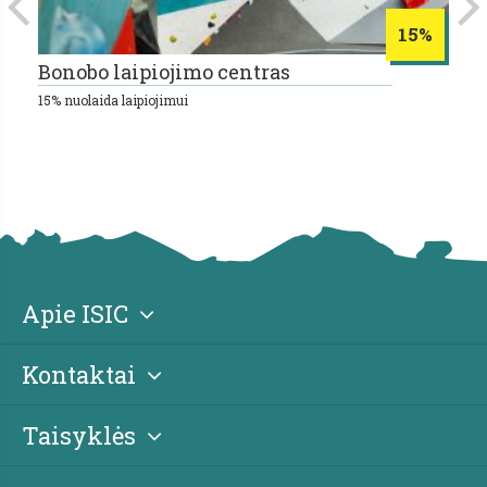
15%
Bonobo laipiojimo centras
k
15% nuolaida laipiojimui
20
Apie ISIC
Kontaktai
Taisyklės