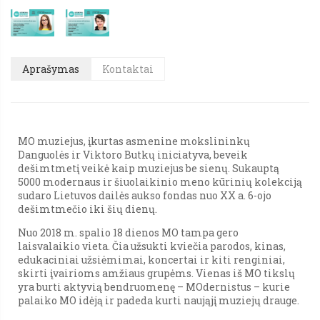
Aprašymas
Kontaktai
MO muziejus, įkurtas asmenine mokslininkų
Danguolės ir Viktoro Butkų iniciatyva, beveik
dešimtmetį veikė kaip muziejus be sienų. Sukauptą
5000 modernaus ir šiuolaikinio meno kūrinių kolekciją
sudaro Lietuvos dailės aukso fondas nuo XX a. 6-ojo
dešimtmečio iki šių dienų.
Nuo 2018 m. spalio 18 dienos MO tampa gero
laisvalaikio vieta. Čia užsukti kviečia parodos, kinas,
edukaciniai užsiėmimai, koncertai ir kiti renginiai,
skirti įvairioms amžiaus grupėms. Vienas iš MO tikslų
yra burti aktyvią bendruomenę – MOdernistus – kurie
palaiko MO idėją ir padeda kurti naująjį muziejų drauge.