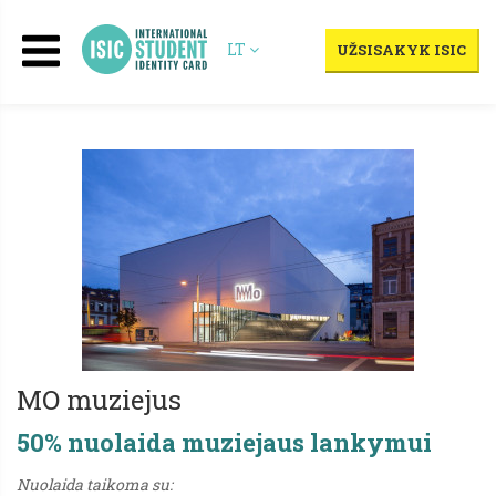
LT
UŽSISAKYK ISIC
MO muziejus
50% nuolaida muziejaus lankymui
Nuolaida taikoma su: